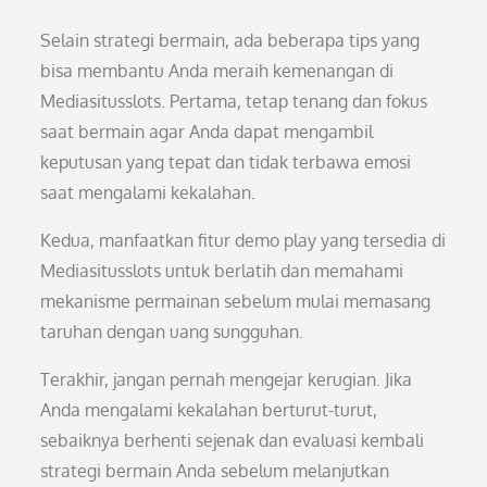
Selain strategi bermain, ada beberapa tips yang
bisa membantu Anda meraih kemenangan di
Mediasitusslots. Pertama, tetap tenang dan fokus
saat bermain agar Anda dapat mengambil
keputusan yang tepat dan tidak terbawa emosi
saat mengalami kekalahan.
Kedua, manfaatkan fitur demo play yang tersedia di
Mediasitusslots untuk berlatih dan memahami
mekanisme permainan sebelum mulai memasang
taruhan dengan uang sungguhan.
Terakhir, jangan pernah mengejar kerugian. Jika
Anda mengalami kekalahan berturut-turut,
sebaiknya berhenti sejenak dan evaluasi kembali
strategi bermain Anda sebelum melanjutkan