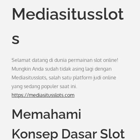
Mediasitusslot
s
Selamat datang di dunia permainan slot online!
Mungkin Anda sudah tidak asing lagi dengan
Mediasitusslots, salah satu platform judi online
yang sedang populer saat ini.
https://mediasitusslots.com
Memahami
Konsep Dasar Slot