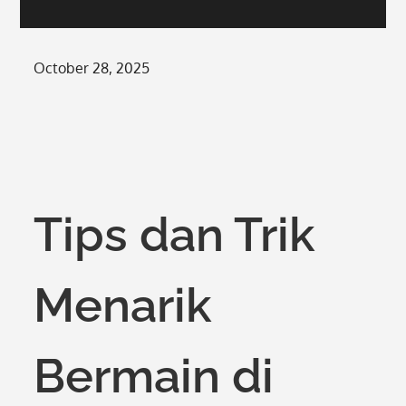
Posted
October 28, 2025
on
Tips dan Trik
Menarik
Bermain di