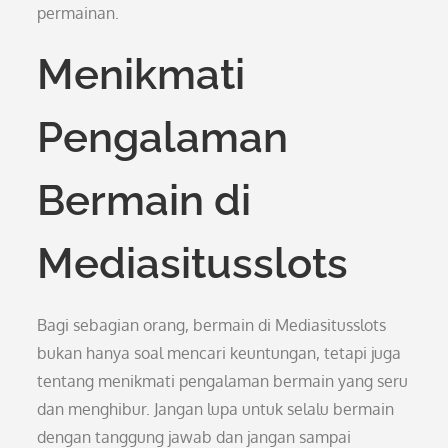
permainan.
Menikmati
Pengalaman
Bermain di
Mediasitusslots
Bagi sebagian orang, bermain di Mediasitusslots
bukan hanya soal mencari keuntungan, tetapi juga
tentang menikmati pengalaman bermain yang seru
dan menghibur. Jangan lupa untuk selalu bermain
dengan tanggung jawab dan jangan sampai