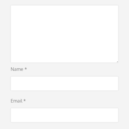
Name
*
Email
*