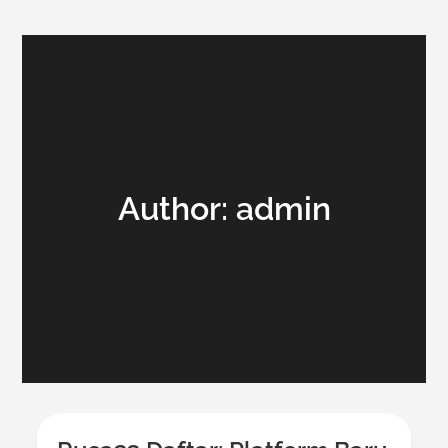
Author:
admin