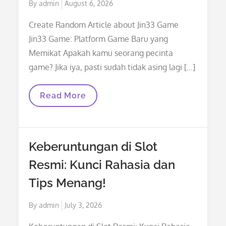
Posted
By
admin
August 6, 2026
on
Create Random Article about Jin33 Game
Jin33 Game: Platform Game Baru yang
Memikat Apakah kamu seorang pecinta
game? Jika iya, pasti sudah tidak asing lagi […]
Jin33
Read More
Game:
Platform
Game
Baru
Yang
Keberuntungan di Slot
Memikat
Resmi: Kunci Rahasia dan
Tips Menang!
Posted
By
admin
July 3, 2026
on