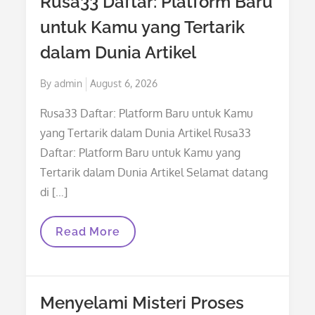
Rusa33 Daftar: Platform Baru
untuk Kamu yang Tertarik
dalam Dunia Artikel
Posted
By
admin
August 6, 2026
on
Rusa33 Daftar: Platform Baru untuk Kamu
yang Tertarik dalam Dunia Artikel Rusa33
Daftar: Platform Baru untuk Kamu yang
Tertarik dalam Dunia Artikel Selamat datang
di […]
Rusa33
Read More
Daftar:
Platform
Baru
Untuk
Kamu
Menyelami Misteri Proses
Yang
Tertarik