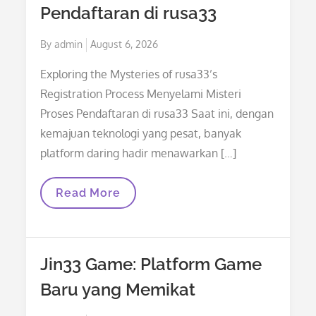
Pendaftaran di rusa33
Dalam
Dunia
Artikel
Posted
By
admin
August 6, 2026
on
Exploring the Mysteries of rusa33’s
Registration Process Menyelami Misteri
Proses Pendaftaran di rusa33 Saat ini, dengan
kemajuan teknologi yang pesat, banyak
platform daring hadir menawarkan […]
Menyelami
Read More
Misteri
Proses
Pendaftaran
Di
Rusa33
Jin33 Game: Platform Game
Baru yang Memikat