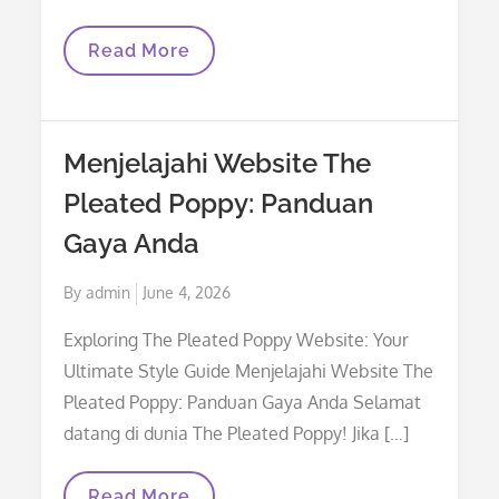
Misteri
Read More
Di
Balik
JIN
33:
Cerita
Menjelajahi Website The
Menarik
Yang
Pleated Poppy: Panduan
Mungkin
Belum
Gaya Anda
Kamu
Ketahui
Posted
By
admin
June 4, 2026
on
Exploring The Pleated Poppy Website: Your
Ultimate Style Guide Menjelajahi Website The
Pleated Poppy: Panduan Gaya Anda Selamat
datang di dunia The Pleated Poppy! Jika […]
Menjelajahi
Read More