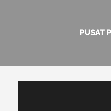
Skip
to
content
PUSAT 