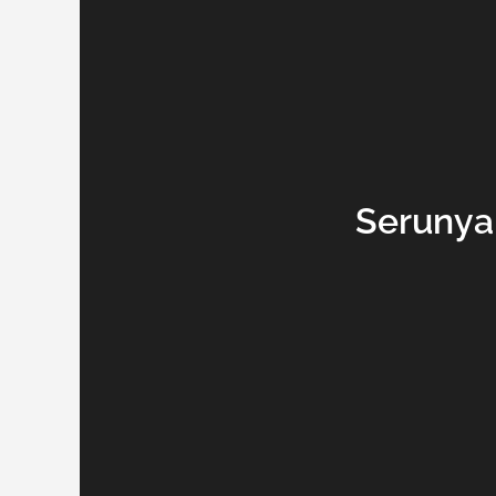
Serunya 