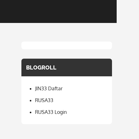
BLOGROLL
JIN33 Daftar
RUSA33
RUSA33 Login