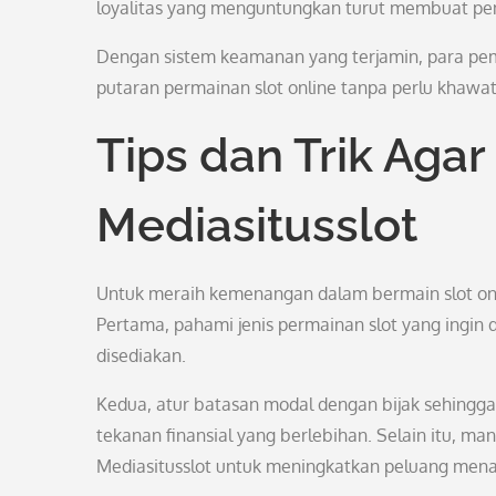
loyalitas yang menguntungkan turut membuat pen
Dengan sistem keamanan yang terjamin, para pem
putaran permainan slot online tanpa perlu khawat
Tips dan Trik Agar
Mediasitusslot
Untuk meraih kemenangan dalam bermain slot onlin
Pertama, pahami jenis permainan slot yang ingin 
disediakan.
Kedua, atur batasan modal dengan bijak sehin
tekanan finansial yang berlebihan. Selain itu, m
Mediasitusslot untuk meningkatkan peluang men