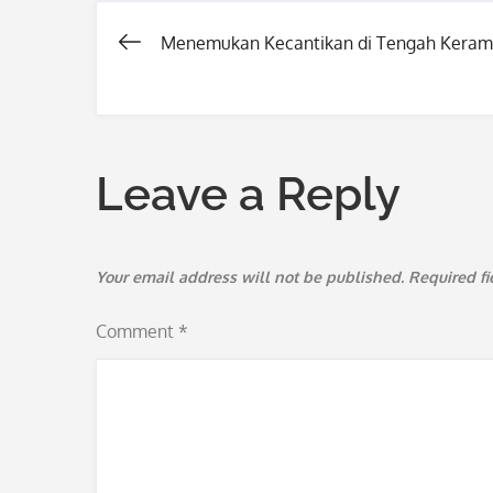
Menemukan Kecantikan di Tengah Keram
Post
navigation
Leave a Reply
Your email address will not be published.
Required f
Comment
*