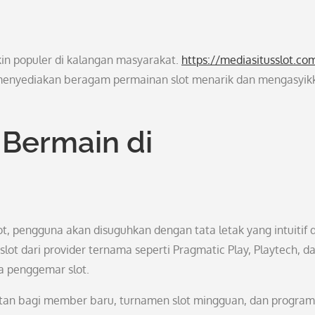
akin populer di kalangan masyarakat.
https://mediasitusslot.co
g menyediakan beragam permainan slot menarik dan mengasyik
Bermain di
ot, pengguna akan disuguhkan dengan tata letak yang intuitif 
lot dari provider ternama seperti Pragmatic Play, Playtech, d
a penggemar slot.
mbutan bagi member baru, turnamen slot mingguan, dan program