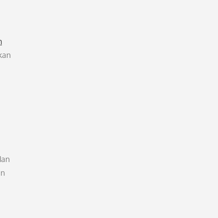
m
kan
dan
an