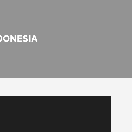
DONESIA