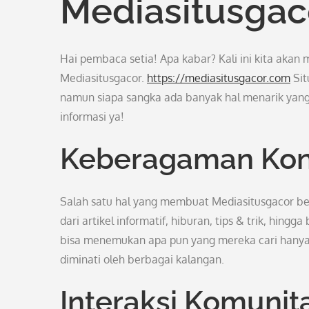
Mediasitusgac
Hai pembaca setia! Apa kabar? Kali ini kita akan
Mediasitusgacor.
https://mediasitusgacor.com
Sit
namun siapa sangka ada banyak hal menarik yang 
informasi ya!
Keberagaman Kon
Salah satu hal yang membuat Mediasitusgacor be
dari artikel informatif, hiburan, tips & trik, hing
bisa menemukan apa pun yang mereka cari hanya d
diminati oleh berbagai kalangan.
Interaksi Komuni