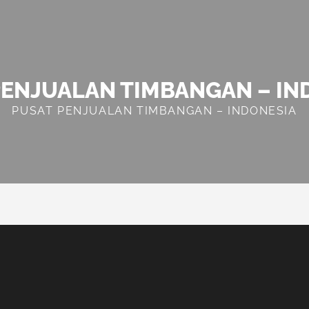
PENJUALAN TIMBANGAN – IN
PUSAT PENJUALAN TIMBANGAN – INDONESIA