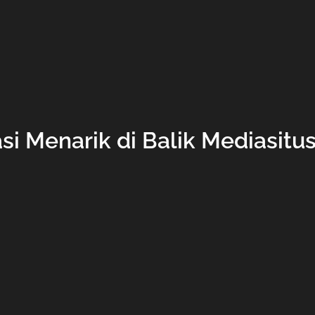
si Menarik di Balik Mediasitu