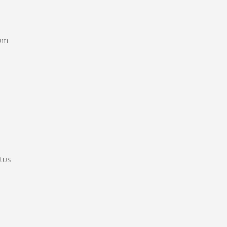
rum
tus