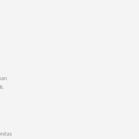
kan
i,
unitas