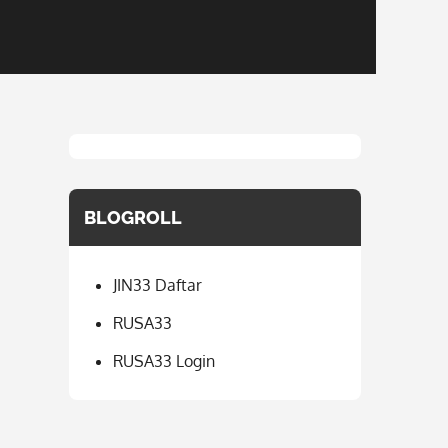
BLOGROLL
JIN33 Daftar
RUSA33
RUSA33 Login