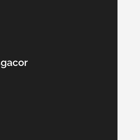
sgacor