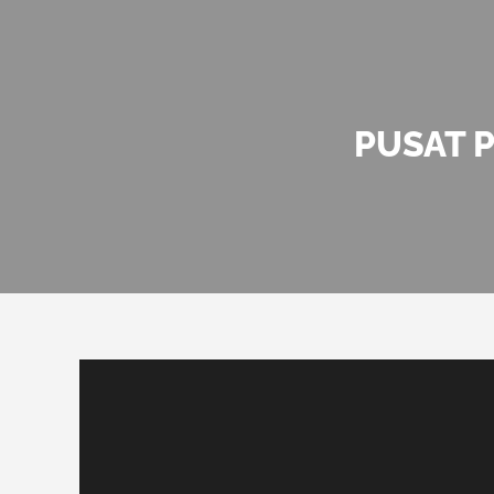
Skip
to
content
PUSAT 