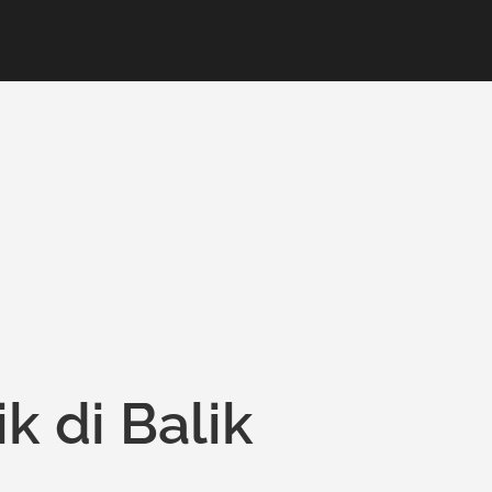
k di Balik