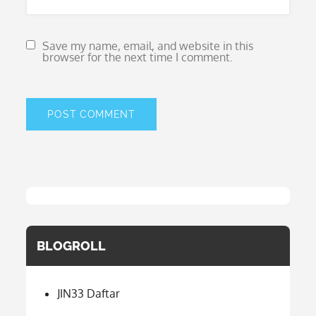
Save my name, email, and website in this
browser for the next time I comment.
BLOGROLL
JIN33 Daftar