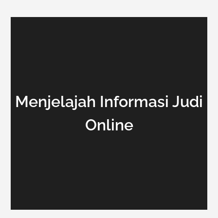
Menjelajah Informasi Judi
Online