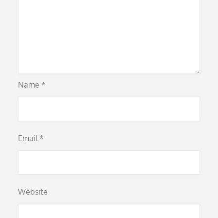
Name
*
Email
*
Website