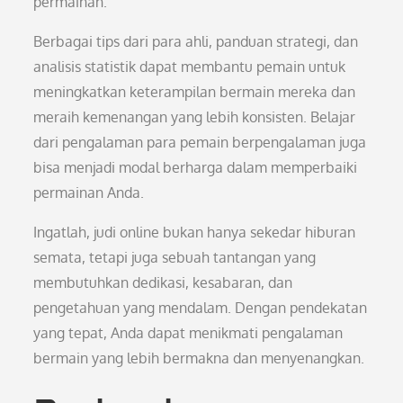
permainan.
Berbagai tips dari para ahli, panduan strategi, dan
analisis statistik dapat membantu pemain untuk
meningkatkan keterampilan bermain mereka dan
meraih kemenangan yang lebih konsisten. Belajar
dari pengalaman para pemain berpengalaman juga
bisa menjadi modal berharga dalam memperbaiki
permainan Anda.
Ingatlah, judi online bukan hanya sekedar hiburan
semata, tetapi juga sebuah tantangan yang
membutuhkan dedikasi, kesabaran, dan
pengetahuan yang mendalam. Dengan pendekatan
yang tepat, Anda dapat menikmati pengalaman
bermain yang lebih bermakna dan menyenangkan.