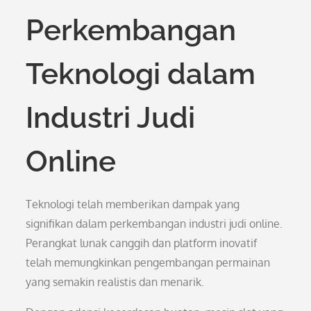
Perkembangan
Teknologi dalam
Industri Judi
Online
Teknologi telah memberikan dampak yang
signifikan dalam perkembangan industri judi online.
Perangkat lunak canggih dan platform inovatif
telah memungkinkan pengembangan permainan
yang semakin realistis dan menarik.