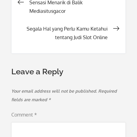
Post
Sensasi Menarik di Balik
Mediasitusgacor
navigation
Segala Hal yang Perlu Kamu Ketahui
tentang Judi Slot Online
Leave a Reply
Your email address will not be published.
Required
fields are marked
*
Comment
*