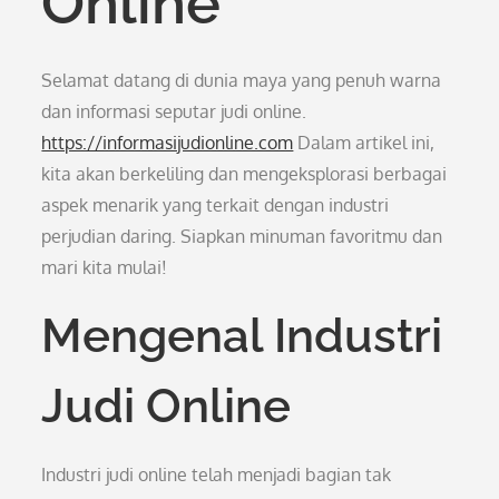
Online
Selamat datang di dunia maya yang penuh warna
dan informasi seputar judi online.
https://informasijudionline.com
Dalam artikel ini,
kita akan berkeliling dan mengeksplorasi berbagai
aspek menarik yang terkait dengan industri
perjudian daring. Siapkan minuman favoritmu dan
mari kita mulai!
Mengenal Industri
Judi Online
Industri judi online telah menjadi bagian tak