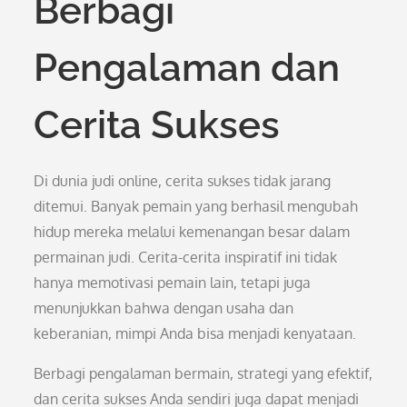
Berbagi
Pengalaman dan
Cerita Sukses
Di dunia judi online, cerita sukses tidak jarang
ditemui. Banyak pemain yang berhasil mengubah
hidup mereka melalui kemenangan besar dalam
permainan judi. Cerita-cerita inspiratif ini tidak
hanya memotivasi pemain lain, tetapi juga
menunjukkan bahwa dengan usaha dan
keberanian, mimpi Anda bisa menjadi kenyataan.
Berbagi pengalaman bermain, strategi yang efektif,
dan cerita sukses Anda sendiri juga dapat menjadi