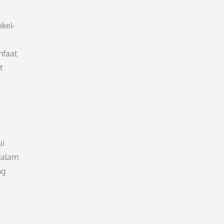
ikel-
nfaat
t
ui
dalam
ng