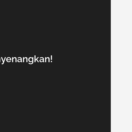
enyenangkan!