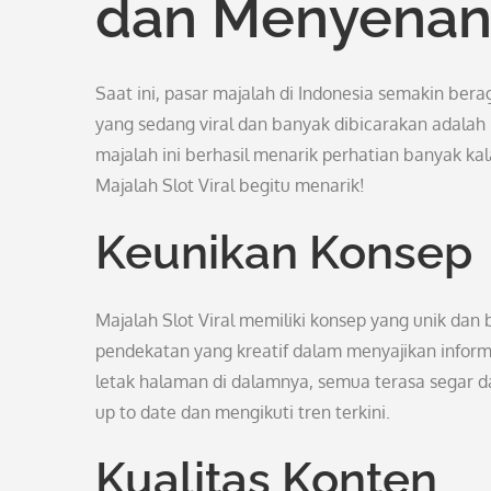
dan Menyenan
Saat ini, pasar majalah di Indonesia semakin be
yang sedang viral dan banyak dibicarakan adalah 
majalah ini berhasil menarik perhatian banyak ka
Majalah Slot Viral begitu menarik!
Keunikan Konsep
Majalah Slot Viral memiliki konsep yang unik da
pendekatan yang kreatif dalam menyajikan inform
letak halaman di dalamnya, semua terasa segar dan
up to date dan mengikuti tren terkini.
Kualitas Konten