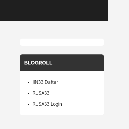
BLOGROLL
JIN33 Daftar
RUSA33
RUSA33 Login