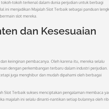
 tokoh-tokoh terkenal dalam dunia perjudian untuk berbagi
al ini menjadikan Majalah Slot Terbaik sebagai panduan leng
bermain slot mereka.
ten dan Kesesuaian
dan keinginan pembacanya. Oleh karena itu, mereka selalu
levan dengan perkembangan terbaru dalam industri perjudian.
f, tetapi juga menghibur dan mudah dipahami oleh berbagai
ah Slot Terbaik sukses menciptakan pengalaman membaca ya
ka majalah ini selalu dinanti-nantikan setiap bulannya oleh ri