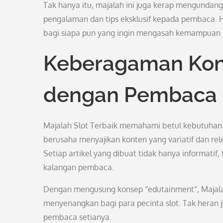
Tak hanya itu, majalah ini juga kerap mengundang
pengalaman dan tips eksklusif kepada pembaca. H
bagi siapa pun yang ingin mengasah kemampuan 
Keberagaman Kon
dengan Pembaca
Majalah Slot Terbaik memahami betul kebutuhan 
berusaha menyajikan konten yang variatif dan re
Setiap artikel yang dibuat tidak hanya informati
kalangan pembaca.
Dengan mengusung konsep “edutainment”, Majal
menyenangkan bagi para pecinta slot. Tak heran ji
pembaca setianya.