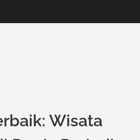
erbaik: Wisata