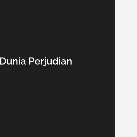
 Dunia Perjudian