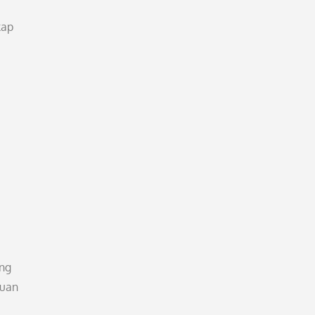
kap
ng
buan