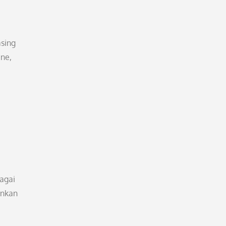
asing
ine,
bagai
ankan