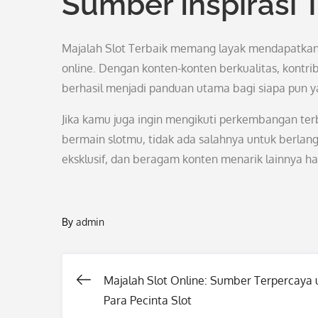
Sumber Inspirasi 
Majalah Slot Terbaik memang layak mendapatkan pr
online. Dengan konten-konten berkualitas, kontri
berhasil menjadi panduan utama bagi siapa pun ya
Jika kamu juga ingin mengikuti perkembangan te
bermain slotmu, tidak ada salahnya untuk berlangg
eksklusif, dan beragam konten menarik lainnya han
By
admin
Majalah Slot Online: Sumber Terpercaya 
Post
Para Pecinta Slot