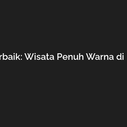
rbaik: Wisata Penuh Warna di