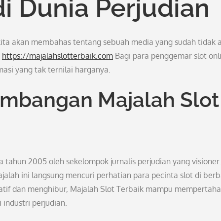
i Dunia Perjudian
 kita akan membahas tentang sebuah media yang sudah tidak 
.
https://majalahslotterbaik.com
Bagi para penggemar slot onl
asi yang tak ternilai harganya.
embangan Majalah Slot
a tahun 2005 oleh sekelompok jurnalis perjudian yang visioner.
lah ini langsung mencuri perhatian para pecinta slot di ber
matif dan menghibur, Majalah Slot Terbaik mampu mempertah
industri perjudian.