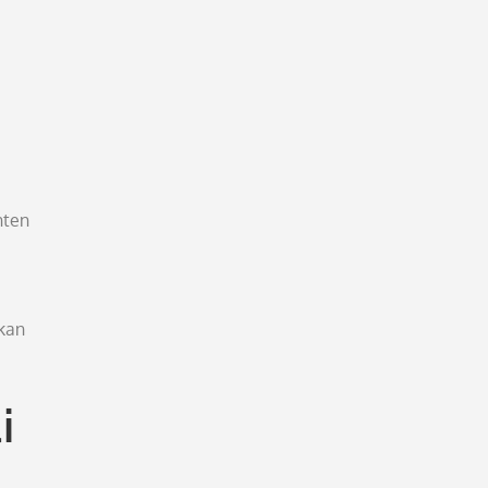
nten
kan
i