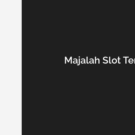
Majalah Slot Te