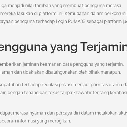
 juga menjadi nilai tambah yang membuat pengguna merasa
g mereka lakukan di platform ini. Kemudahan dalam berkomuni
cayaan pengguna terhadap Login PUMA33 sebagai platform ju
engguna yang Terjami
memberikan jaminan keamanan data pengguna yang terjamin.
n aman dan tidak akan disalahgunakan oleh pihak manapun.
patuhan terhadap regulasi privasi menjadi prioritas utama 
in dengan tenang dan fokus tanpa khawatir tentang kerahas
dapat merasa nyaman dan percaya diri dalam melakukan aktiv
ebocoran informasi yang merugikan.