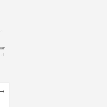
ta
nan
udi