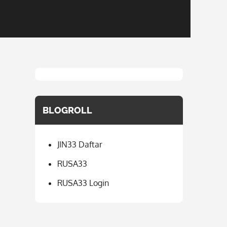
BLOGROLL
JIN33 Daftar
RUSA33
RUSA33 Login