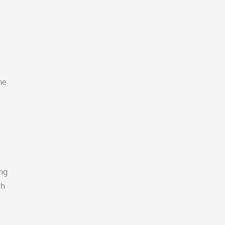
ne
ng
ah