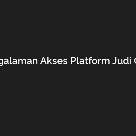
alaman Akses Platform Judi 