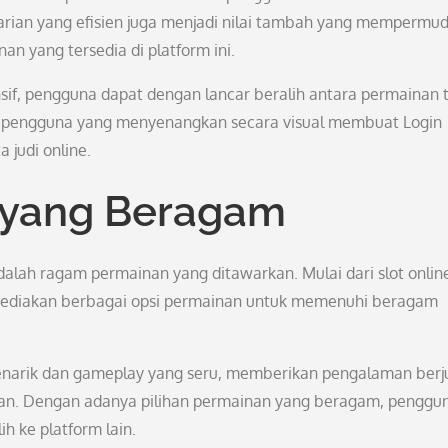
carian yang efisien juga menjadi nilai tambah yang mempermu
n yang tersedia di platform ini.
nsif, pengguna dapat dengan lancar beralih antara permainan 
pengguna yang menyenangkan secara visual membuat Login
 judi online.
 yang Beragam
alah ragam permainan yang ditawarkan. Mulai dari slot onlin
enyediakan berbagai opsi permainan untuk memenuhi beragam
menarik dan gameplay yang seru, memberikan pengalaman berj
an. Dengan adanya pilihan permainan yang beragam, penggu
h ke platform lain.