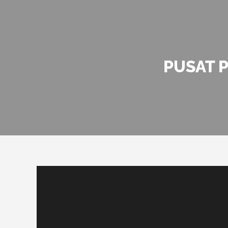
Skip
to
content
PUSAT 