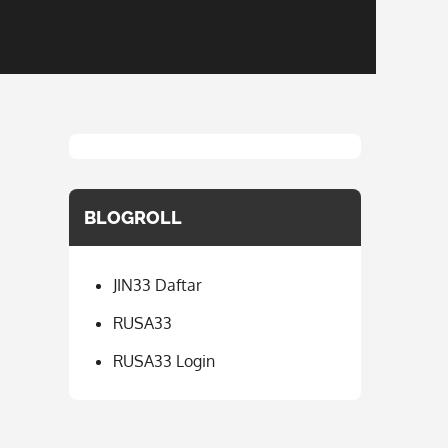
BLOGROLL
JIN33 Daftar
RUSA33
RUSA33 Login