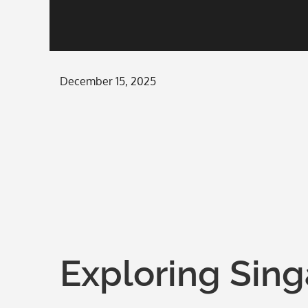
Posted
December 15, 2025
on
Exploring Sing