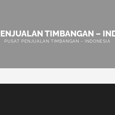
PENJUALAN TIMBANGAN – IN
PUSAT PENJUALAN TIMBANGAN – INDONESIA