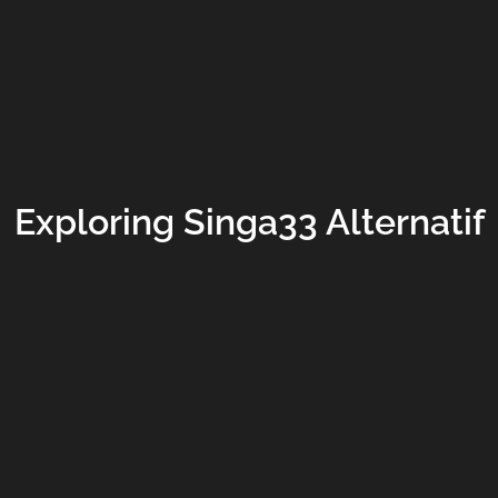
Exploring Singa33 Alternatif