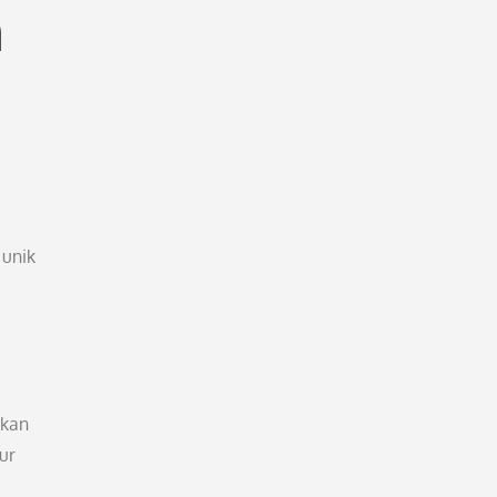
n
 unik
ukan
ur