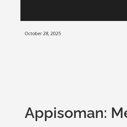
Posted
October 28, 2025
on
Appisoman: 