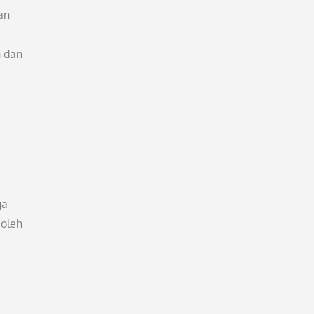
an
 dan
ga
 oleh