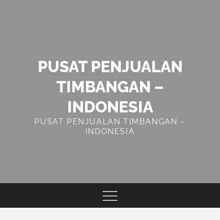
Skip
to
content
PUSAT PENJUALAN
TIMBANGAN –
INDONESIA
PUSAT PENJUALAN TIMBANGAN –
INDONESIA