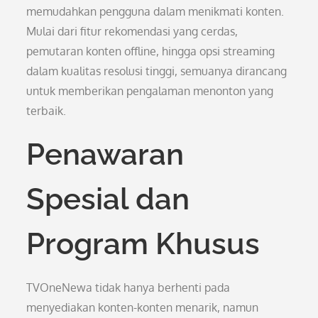
memudahkan pengguna dalam menikmati konten.
Mulai dari fitur rekomendasi yang cerdas,
pemutaran konten offline, hingga opsi streaming
dalam kualitas resolusi tinggi, semuanya dirancang
untuk memberikan pengalaman menonton yang
terbaik.
Penawaran
Spesial dan
Program Khusus
TVOneNewa tidak hanya berhenti pada
menyediakan konten-konten menarik, namun