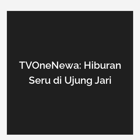
TVOneNewa: Hiburan
Seru di Ujung Jari