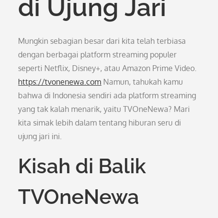
di Ujung Jari
Mungkin sebagian besar dari kita telah terbiasa
dengan berbagai platform streaming populer
seperti Netflix, Disney+, atau Amazon Prime Video.
https://tvonenewa.com
Namun, tahukah kamu
bahwa di Indonesia sendiri ada platform streaming
yang tak kalah menarik, yaitu TVOneNewa? Mari
kita simak lebih dalam tentang hiburan seru di
ujung jari ini.
Kisah di Balik
TVOneNewa