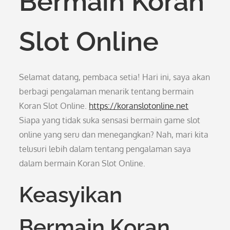
Bermain Koran
Slot Online
Selamat datang, pembaca setia! Hari ini, saya akan
berbagi pengalaman menarik tentang bermain
Koran Slot Online.
https://koranslotonline.net
Siapa yang tidak suka sensasi bermain game slot
online yang seru dan menegangkan? Nah, mari kita
telusuri lebih dalam tentang pengalaman saya
dalam bermain Koran Slot Online.
Keasyikan
Bermain Koran