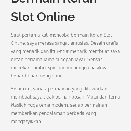
Slot Online
Saat pertama kali mencoba bermain Koran Slot
Online, saya merasa sangat antusias. Desain grafis
yang menarik dan fitur-fitur menarik membuat saya
betah berlama-lama di depan layar. Sensasi
menekan tombol spin dan menunggu hasilnya
benar-benar menghibur.
Selain itu, variasi permainan yang ditawarkan
membuat saya tidak pernah bosan. Mulai dari tema
klasik hingga tema modern, setiap permainan
memberikan pengalaman berbeda yang
mengasyikkan.