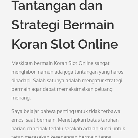
Tantangan dan
Strategi Bermain
Koran Slot Online
Meskipun bermain Koran Slot Online sangat
menghibur, namun ada juga tantangan yang harus
dihadapi. Salah satunya adalah mengatur strategi
bermain agar dapat memaksimalkan peluang
menang.
Saya belajar bahwa penting untuk tidak terbawa
emosi saat bermain. Menetapkan batas taruhan
harian dan tidak terlalu serakah adalah kunci untuk
tetap merasakan kesenangan bermain tanpa