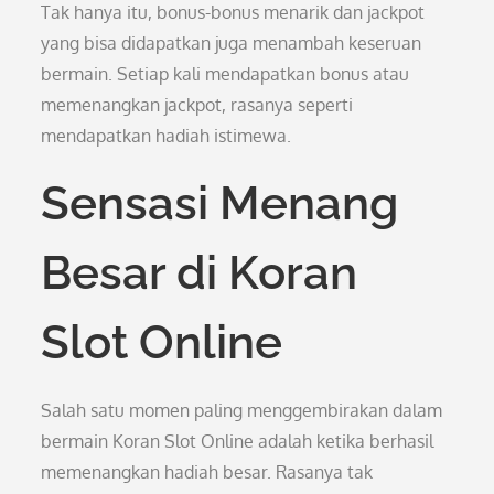
Tak hanya itu, bonus-bonus menarik dan jackpot
yang bisa didapatkan juga menambah keseruan
bermain. Setiap kali mendapatkan bonus atau
memenangkan jackpot, rasanya seperti
mendapatkan hadiah istimewa.
Sensasi Menang
Besar di Koran
Slot Online
Salah satu momen paling menggembirakan dalam
bermain Koran Slot Online adalah ketika berhasil
memenangkan hadiah besar. Rasanya tak