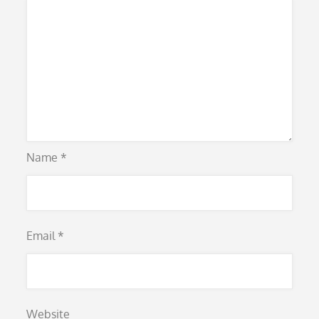
Name
*
Email
*
Website