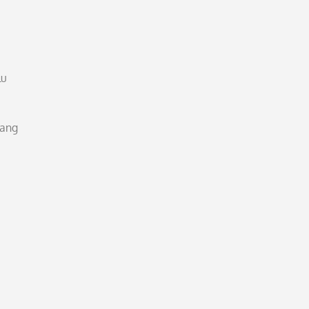
lu
yang