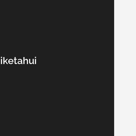
iketahui