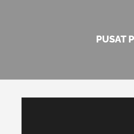
Skip
to
content
PUSAT 