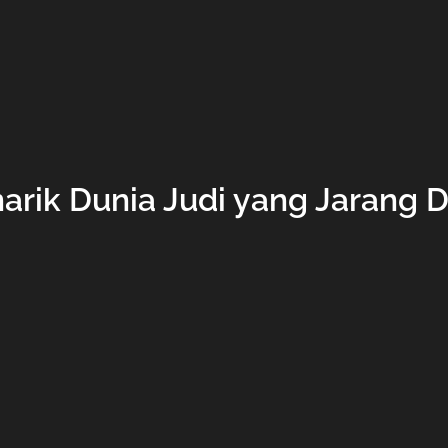
narik Dunia Judi yang Jarang D