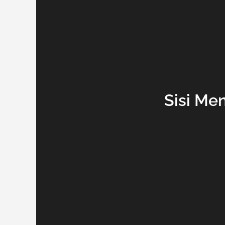
Sisi Me