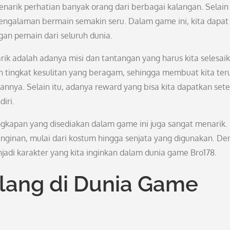
enarik perhatian banyak orang dari berbagai kalangan. Selain 
pengalaman bermain semakin seru. Dalam game ini, kita dapat
n pemain dari seluruh dunia.
ik adalah adanya misi dan tantangan yang harus kita selesaik
tingkat kesulitan yang beragam, sehingga membuat kita ter
nnya. Selain itu, adanya reward yang bisa kita dapatkan sete
iri.
ngkapan yang disediakan dalam game ini juga sangat menarik. 
nginan, mulai dari kostum hingga senjata yang digunakan. D
njadi karakter yang kita inginkan dalam dunia game Bro178.
lang di Dunia Game