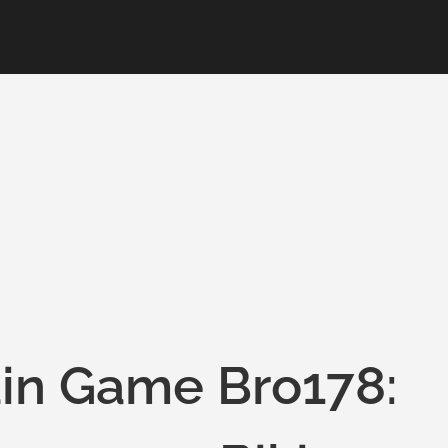
in Game Bro178: