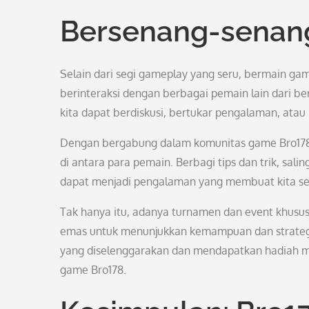
Bersenang-senan
Selain dari segi gameplay yang seru, bermain 
berinteraksi dengan berbagai pemain lain dari ber
kita dapat berdiskusi, bertukar pengalaman, at
Dengan bergabung dalam komunitas game Bro178,
di antara para pemain. Berbagi tips dan trik, 
dapat menjadi pengalaman yang membuat kita se
Tak hanya itu, adanya turnamen dan event khus
emas untuk menunjukkan kemampuan dan strategi b
yang diselenggarakan dan mendapatkan hadiah m
game Bro178.