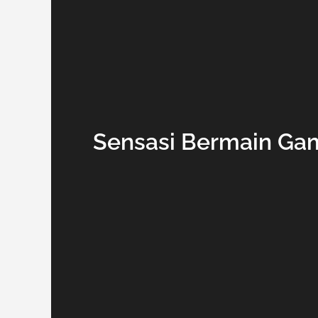
Sensasi Bermain Gam