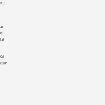
itu,
an.
us
lah
Kita
engan