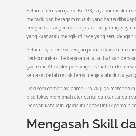
Selama bermain game Bro178, saya merasakan sen
menarik dan beragam musuh yang harus dihadapi 
dengan tantangan dan kejutan. Tak jarang, saya
yang kuat atau mengikuti race yang seru dengan 
Selain itu, interaksi dengan pemain lain dalam 
Berkomunikasi, bekerjasama, atau bahkan bersa
game ini. Atmosfer persaingan sehat dan keber
semakin betah untuk terus menjelajahi dunia yang 
Dari segi gameplay, game Bro178 juga memberikan 
bisa fokus menikmati alur cerita dan tantangan y
Dengan kata lain, game ini cocok untuk pemain
Mengasah Skill d