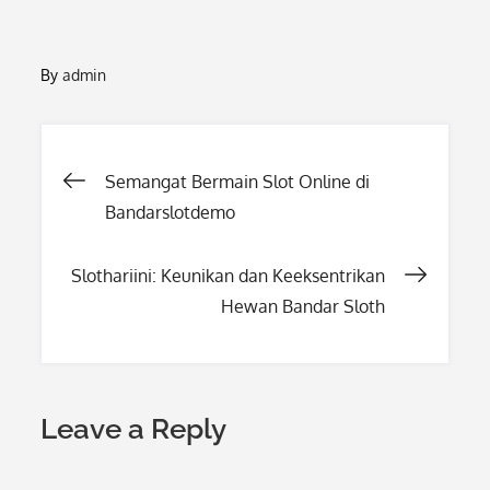
By
admin
Post
Semangat Bermain Slot Online di
Bandarslotdemo
navigation
Slothariini: Keunikan dan Keeksentrikan
Hewan Bandar Sloth
Leave a Reply