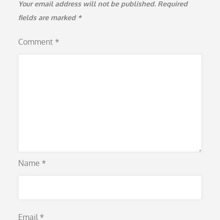
Your email address will not be published.
Required
fields are marked
*
Comment
*
Name
*
Email
*