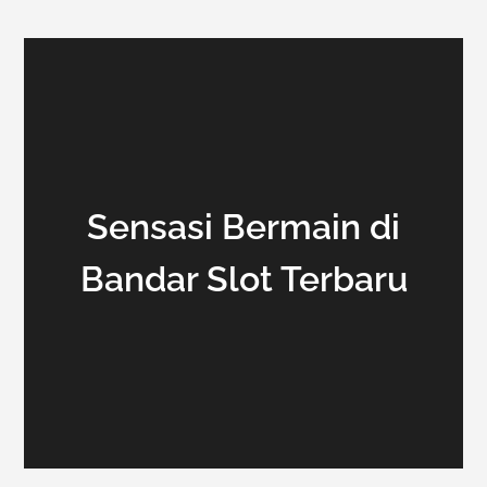
Sensasi Bermain di
Bandar Slot Terbaru