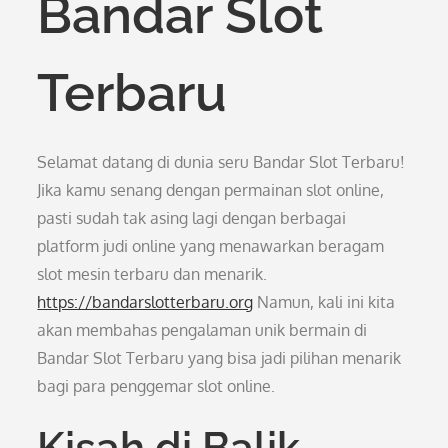
Bandar Slot
Terbaru
Selamat datang di dunia seru Bandar Slot Terbaru!
Jika kamu senang dengan permainan slot online,
pasti sudah tak asing lagi dengan berbagai
platform judi online yang menawarkan beragam
slot mesin terbaru dan menarik.
https://bandarslotterbaru.org
Namun, kali ini kita
akan membahas pengalaman unik bermain di
Bandar Slot Terbaru yang bisa jadi pilihan menarik
bagi para penggemar slot online.
Kisah di Balik