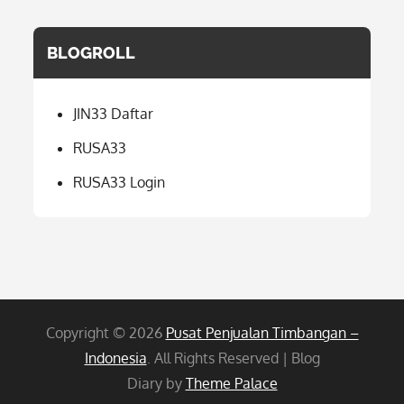
BLOGROLL
JIN33 Daftar
RUSA33
RUSA33 Login
Copyright © 2026
Pusat Penjualan Timbangan –
Indonesia
. All Rights Reserved | Blog
Diary by
Theme Palace