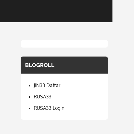
BLOGROLL
JIN33 Daftar
RUSA33
RUSA33 Login