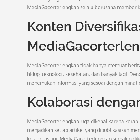
MediaGacorterlengkap selalu berusaha memberik
Konten Diversifika
MediaGacorterle
MediaGacorterlengkap tidak hanya memuat berita-b
hidup, teknologi, kesehatan, dan banyak lagi. D
menemukan informasi yang sesuai dengan minat 
Kolaborasi dengan
MediaGacorterlengkap juga dikenal karena kerap b
menjadikan setiap artikel yang dipublikasikan mem
kolaborasi ini, MediaGacorterlengkap semakin dik