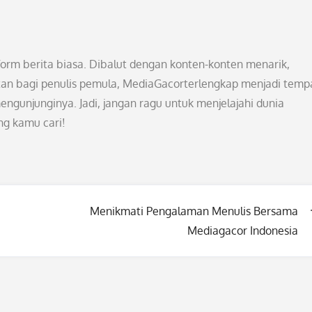
orm berita biasa. Dibalut dengan konten-konten menarik,
tan bagi penulis pemula, MediaGacorterlengkap menjadi temp
mengunjunginya. Jadi, jangan ragu untuk menjelajahi dunia
g kamu cari!
Menikmati Pengalaman Menulis Bersama
Mediagacor Indonesia