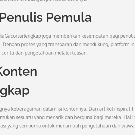
Penulis Pemula
ediaGacorterlengkap juga memberikan kesempatan bagi penuli
 Dengan proses yang transparan dan mendukung, platform in
cerita dan pengetahuan melalui tulisan.
Konten
ngkap
ya keberagaman dalam isi kontennya. Dari artikel inspiratif
emukan sesuatu yang menarik dan berguna bagi mereka. Hal i
inasi yang sempurna untuk menambah pengetahuan dan wawa