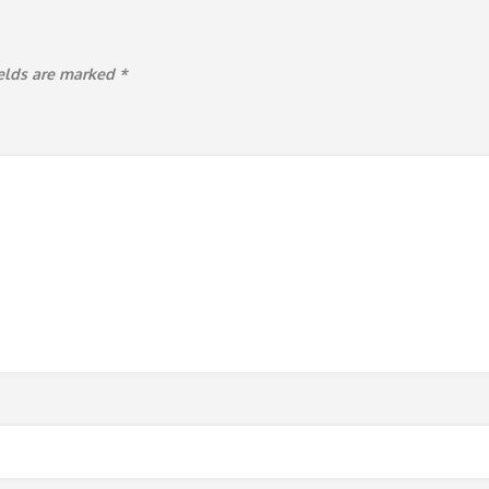
ields are marked
*