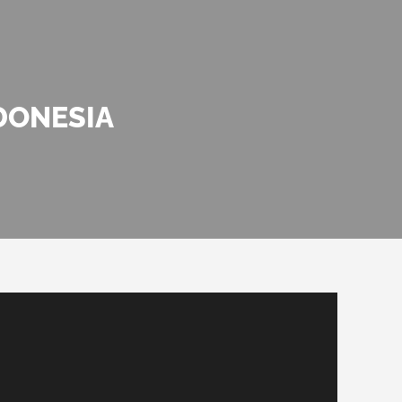
DONESIA