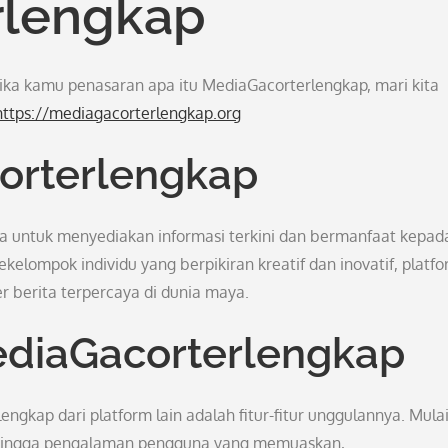
rlengkap
ika kamu penasaran apa itu MediaGacorterlengkap, mari kita
https://mediagacorterlengkap.org
orterlengkap
a untuk menyediakan informasi terkini dan bermanfaat kepad
kelompok individu yang berpikiran kreatif dan inovatif, platfo
r berita terpercaya di dunia maya.
ediaGacorterlengkap
kap dari platform lain adalah fitur-fitur unggulannya. Mulai
, hingga pengalaman pengguna yang memuaskan,