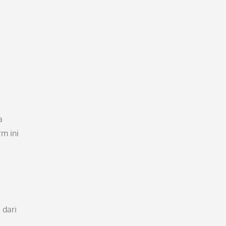
a
rm ini
 dari