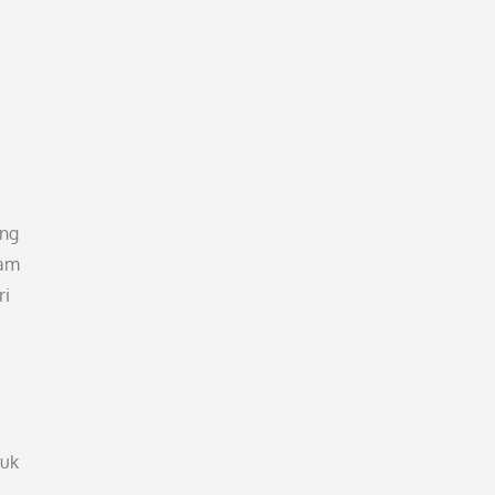
ang
gam
ri
duk