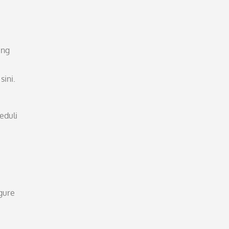
ang
ini.
eduli
gure