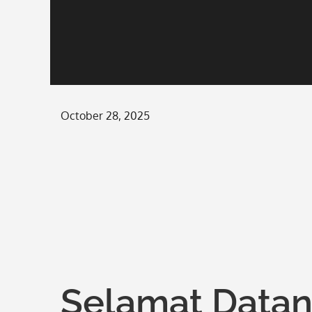
Posted
October 28, 2025
on
Selamat Datan