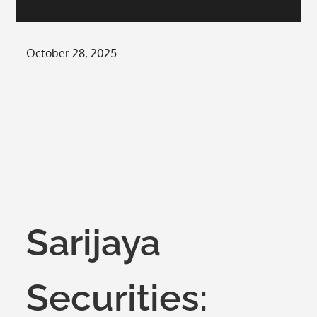
Posted
October 28, 2025
on
Sarijaya
Securities: