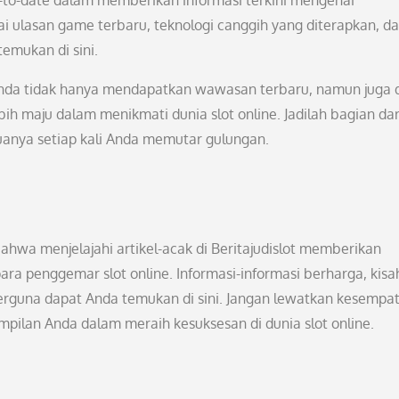
p-to-date dalam memberikan informasi terkini mengenai
i ulasan game terbaru, teknologi canggih yang diterapkan, d
emukan di sini.
 Anda tidak hanya mendapatkan wawasan terbaru, namun juga 
ih maju dalam menikmati dunia slot online. Jadilah bagian dar
duanya setiap kali Anda memutar gulungan.
 bahwa menjelajahi artikel-acak di Beritajudislot memberikan
a penggemar slot online. Informasi-informasi berharga, kisa
g berguna dapat Anda temukan di sini. Jangan lewatkan kesempa
ilan Anda dalam meraih kesuksesan di dunia slot online.