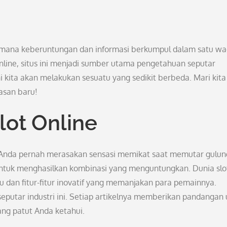
di mana keberuntungan dan informasi berkumpul dalam satu wa
online, situs ini menjadi sumber utama pengetahuan seputar
 kita akan melakukan sesuatu yang sedikit berbeda. Mari kita
asan baru!
lot Online
ya Anda pernah merasakan sensasi memikat saat memutar gulu
ntuk menghasilkan kombinasi yang menguntungkan. Dunia slo
dan fitur-fitur inovatif yang memanjakan para pemainnya.
 seputar industri ini. Setiap artikelnya memberikan pandangan 
ng patut Anda ketahui.