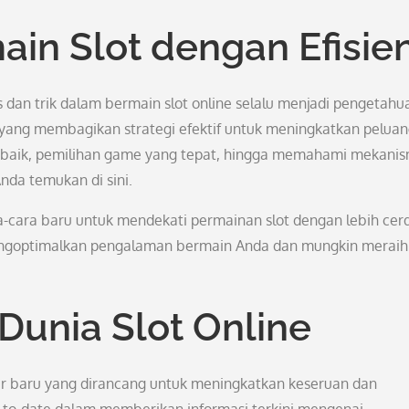
ain Slot dengan Efisie
dan trik dalam bermain slot online selalu menjadi pengetahu
l yang membagikan strategi efektif untuk meningkatkan pelua
 baik, pemilihan game yang tepat, hingga memahami mekani
nda temukan di sini.
cara-cara baru untuk mendekati permainan slot dengan lebih cer
ngoptimalkan pengalaman bermain Anda dan mungkin meraih
 Dunia Slot Online
fitur baru yang dirancang untuk meningkatkan keseruan dan