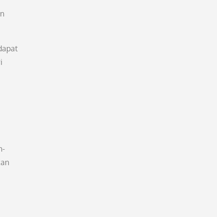
an
dapat
i
h-
tan