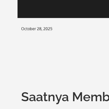
Posted
October 28, 2025
on
Saatnya Memba