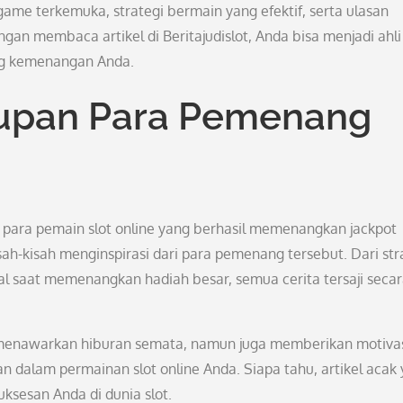
me terkemuka, strategi bermain yang efektif, serta ulasan
gan membaca artikel di Beritajudislot, Anda bisa menjadi ahli
ng kemenangan Anda.
dupan Para Pemenang
es para pemain slot online yang berhasil memenangkan jackpot
sah-kisah menginspirasi dari para pemenang tersebut. Dari str
l saat memenangkan hadiah besar, semua cerita tersaji seca
 menawarkan hiburan semata, namun juga memberikan motiva
n dalam permainan slot online Anda. Siapa tahu, artikel acak
uksesan Anda di dunia slot.