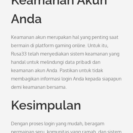
Keamanan Akun
Anda
Keamanan akun merupakan hal yang penting saat
bermain di platform gaming online. Untuk itu,
Rusa33 telah menyediakan sistem keamanan yang
handal untuk melindungi data pribadi dan
keamanan akun Anda. Pastikan untuk tidak
membagikan informasi login Anda kepada siapapun
demi keamanan bersama.
Kesimpulan
Dengan proses login yang mudah, beragam
permainan seru, komunitas yang ramah, dan sistem