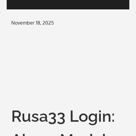
Posted
November 18, 2025
on
Rusa33 Login: