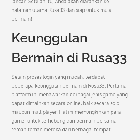
lancar. Setelah itu, Anda akan diarahkan ke
halaman utama Rusa33 dan siap untuk mulai
bermain!
Keunggulan
Bermain di Rusa33
Selain proses login yang mudah, terdapat
beberapa keunggulan bermain di Rusa33. Pertama,
platform ini menawarkan berbagai jenis game yang
dapat dimainkan secara online, baik secara solo
maupun multiplayer. Hal ini memungkinkan para
gamer untuk terhubung dan bermain bersama
teman-teman mereka dari berbagai tempat.