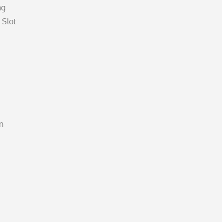
ng
 Slot
n