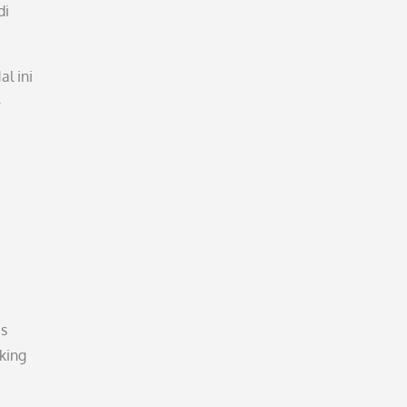
di
l ini
-
is
king