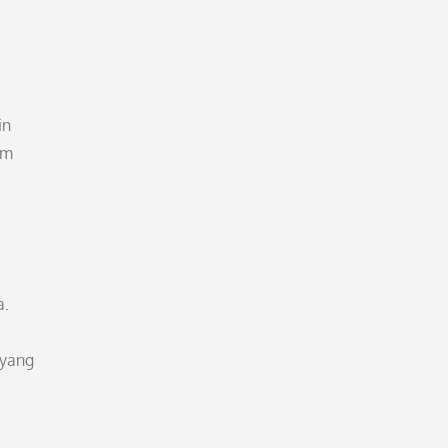
in
am
a.
 yang