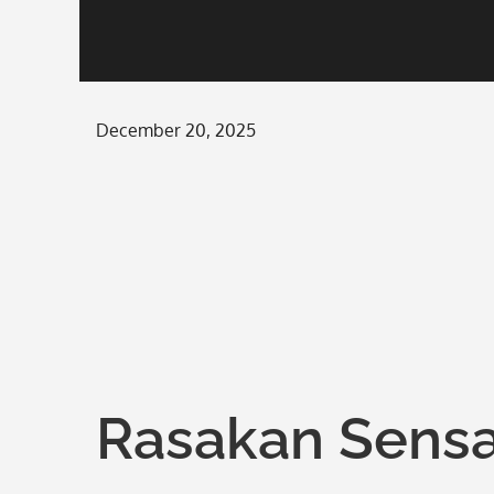
Posted
December 20, 2025
on
Rasakan Sensa