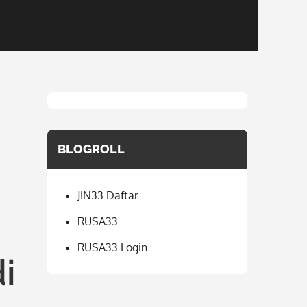
BLOGROLL
JIN33 Daftar
RUSA33
RUSA33 Login
i