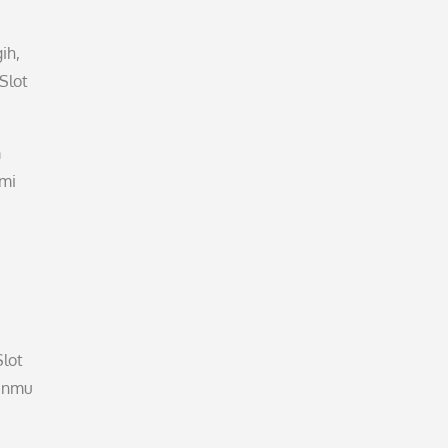
ih,
Slot
m
emi
Slot
ganmu