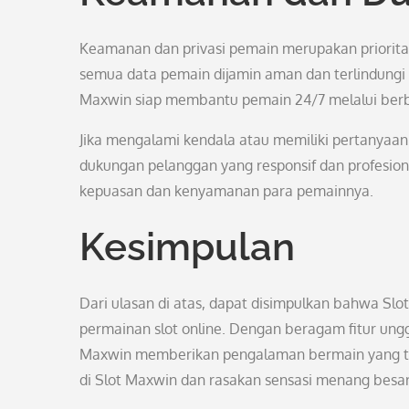
Keamanan dan privasi pemain merupakan prioritas
semua data pemain dijamin aman dan terlindungi d
Maxwin siap membantu pemain 24/7 melalui berbag
Jika mengalami kendala atau memiliki pertanyaa
dukungan pelanggan yang responsif dan profesio
kepuasan dan kenyamanan para pemainnya.
Kesimpulan
Dari ulasan di atas, dapat disimpulkan bahwa Slo
permainan slot online. Dengan beragam fitur ungg
Maxwin memberikan pengalaman bermain yang tak
di Slot Maxwin dan rasakan sensasi menang besar