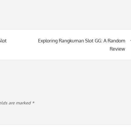
lot
Exploring Rangkuman Slot GG: A Random
Review
ields are marked
*