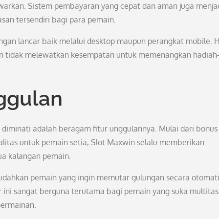
awarkan. Sistem pembayaran yang cepat dan aman juga menja
san tersendiri bagi para pemain.
ngan lancar baik melalui desktop maupun perangkat mobile. Ha
n tidak melewatkan kesempatan untuk memenangkan hadiah
ggulan
diminati adalah beragam fitur unggulannya. Mulai dari bonus
litas untuk pemain setia, Slot Maxwin selalu memberikan
a kalangan pemain.
emudahkan pemain yang ingin memutar gulungan secara otomat
ur ini sangat berguna terutama bagi pemain yang suka multitas
permainan.