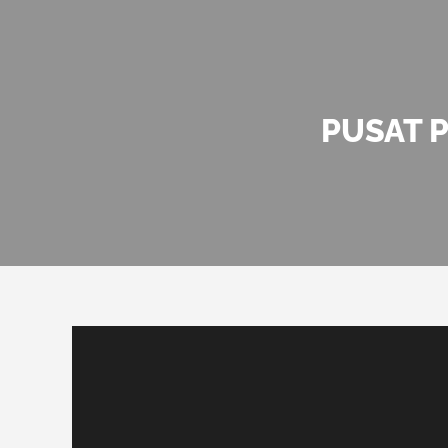
Skip
to
content
PUSAT 