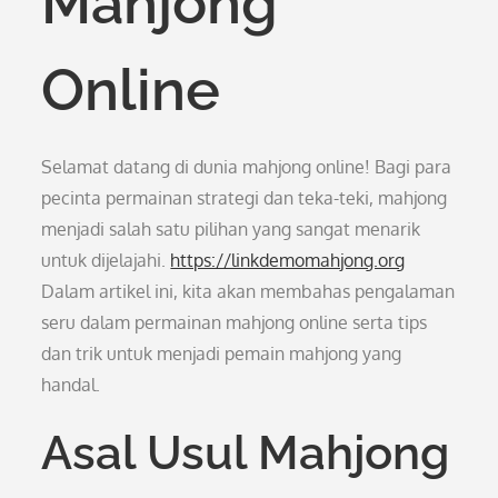
Mahjong
Online
Selamat datang di dunia mahjong online! Bagi para
pecinta permainan strategi dan teka-teki, mahjong
menjadi salah satu pilihan yang sangat menarik
untuk dijelajahi.
https://linkdemomahjong.org
Dalam artikel ini, kita akan membahas pengalaman
seru dalam permainan mahjong online serta tips
dan trik untuk menjadi pemain mahjong yang
handal.
Asal Usul Mahjong