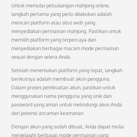
Untuk memulai petualangan mahjong online,
langkah pertama yang perlu dilakukan adalah
mencari platform atau situs web yang
menyediakan permainan mahjong. Pastikan untuk
memilih platform yang terpercaya dan
menyediakan berbagai macam mode permainan
sesuai dengan selera Anda.
Setelah menemukan platform yang tepat, langkah
berikutnya adalah membuat akun pengguna.
Dalam proses pembuatan akun, pastikan untuk
menggunakan nama pengguna yang unik dan
password yang aman untuk melindungi akun Anda
dari potensi ancaman keamanan.
Dengan akun yang sudah dibuat, Anda dapat mulai
menjelajahi berbagai mode permainan yang