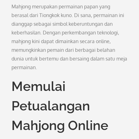
Mahjong merupakan permainan papan yang
berasal dari Tiongkok kuno. Di sana, permainan ini
dianggap sebagai simbol keberuntungan dan
keberhasilan. Dengan perkembangan teknologi,
mahjong kini dapat dimainkan secara online,
memungkinkan pemain dari berbagai belahan
dunia untuk bertemu dan bersaing dalam satu meja
permainan.
Memulai
Petualangan
Mahjong Online