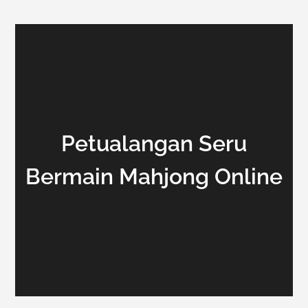
Petualangan Seru
Bermain Mahjong Online