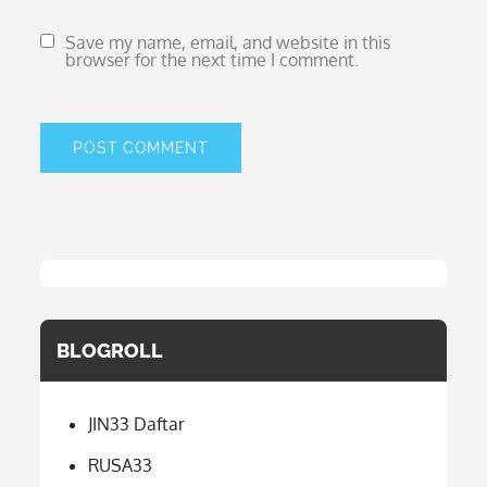
Save my name, email, and website in this
browser for the next time I comment.
BLOGROLL
JIN33 Daftar
RUSA33