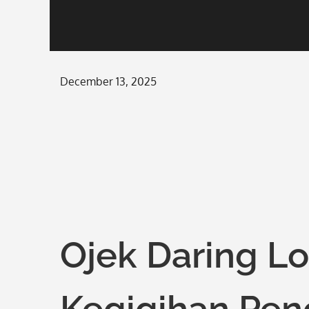
Posted
December 13, 2025
on
Ojek Daring L
Kegigihan Pen