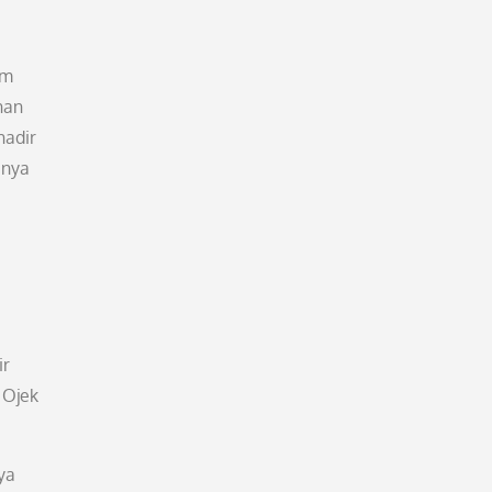
am
nan
hadir
unya
ir
 Ojek
ya