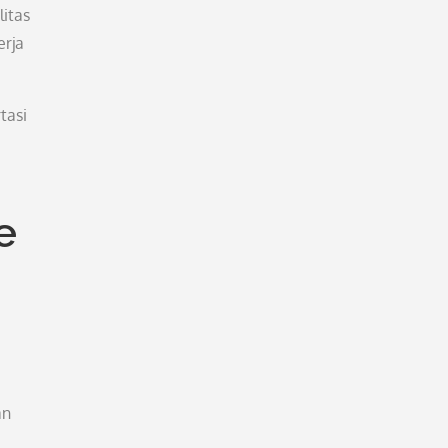
itas
erja
tasi
e
an