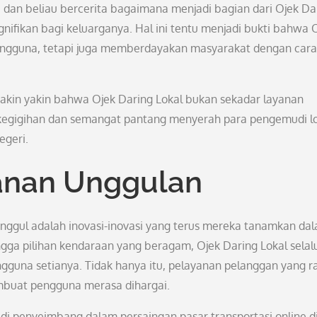
dan beliau bercerita bagaimana menjadi bagian dari Ojek Da
ifikan bagi keluarganya. Hal ini tentu menjadi bukti bahwa 
engguna, tetapi juga memberdayakan masyarakat dengan cara
kin yakin bahwa Ojek Daring Lokal bukan sekadar layanan
i kegigihan dan semangat pantang menyerah para pengemudi l
egeri.
yanan Unggulan
nggul adalah inovasi-inovasi yang terus mereka tanamkan da
ngga pilihan kendaraan yang beragam, Ojek Daring Lokal selal
gguna setianya. Tidak hanya itu, pelayanan pelanggan yang 
embuat pengguna merasa dihargai.
jadi penyeimbang dalam persaingan pasar transportasi online d