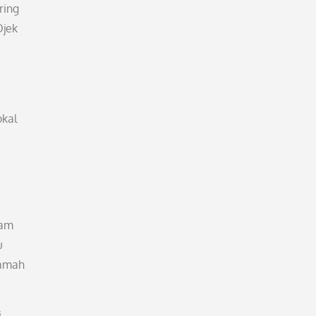
ring
Ojek
okal
lam
u
ramah
i