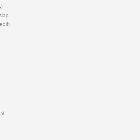
na
siap
lebih
al