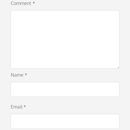
Comment
*
Name
*
Email
*