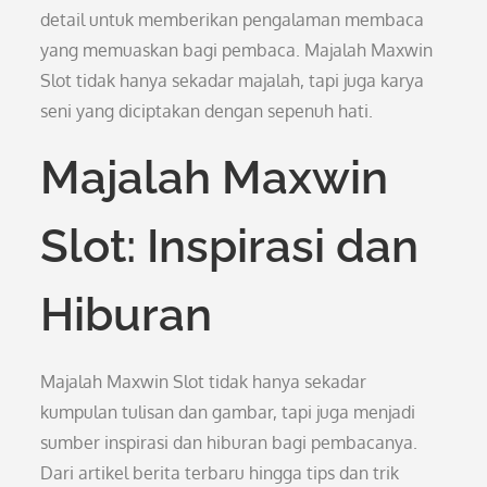
detail untuk memberikan pengalaman membaca
yang memuaskan bagi pembaca. Majalah Maxwin
Slot tidak hanya sekadar majalah, tapi juga karya
seni yang diciptakan dengan sepenuh hati.
Majalah Maxwin
Slot: Inspirasi dan
Hiburan
Majalah Maxwin Slot tidak hanya sekadar
kumpulan tulisan dan gambar, tapi juga menjadi
sumber inspirasi dan hiburan bagi pembacanya.
Dari artikel berita terbaru hingga tips dan trik