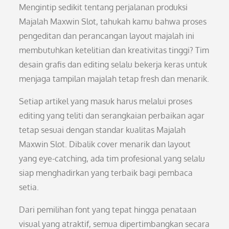
Mengintip sedikit tentang perjalanan produksi
Majalah Maxwin Slot, tahukah kamu bahwa proses
pengeditan dan perancangan layout majalah ini
membutuhkan ketelitian dan kreativitas tinggi? Tim
desain grafis dan editing selalu bekerja keras untuk
menjaga tampilan majalah tetap fresh dan menarik.
Setiap artikel yang masuk harus melalui proses
editing yang teliti dan serangkaian perbaikan agar
tetap sesuai dengan standar kualitas Majalah
Maxwin Slot. Dibalik cover menarik dan layout
yang eye-catching, ada tim profesional yang selalu
siap menghadirkan yang terbaik bagi pembaca
setia.
Dari pemilihan font yang tepat hingga penataan
visual yang atraktif, semua dipertimbangkan secara