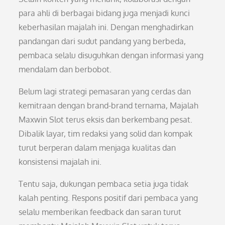
para ahli di berbagai bidang juga menjadi kunci
keberhasilan majalah ini. Dengan menghadirkan
pandangan dari sudut pandang yang berbeda,
pembaca selalu disuguhkan dengan informasi yang
mendalam dan berbobot.
Belum lagi strategi pemasaran yang cerdas dan
kemitraan dengan brand-brand ternama, Majalah
Maxwin Slot terus eksis dan berkembang pesat.
Dibalik layar, tim redaksi yang solid dan kompak
turut berperan dalam menjaga kualitas dan
konsistensi majalah ini.
Tentu saja, dukungan pembaca setia juga tidak
kalah penting. Respons positif dari pembaca yang
selalu memberikan feedback dan saran turut