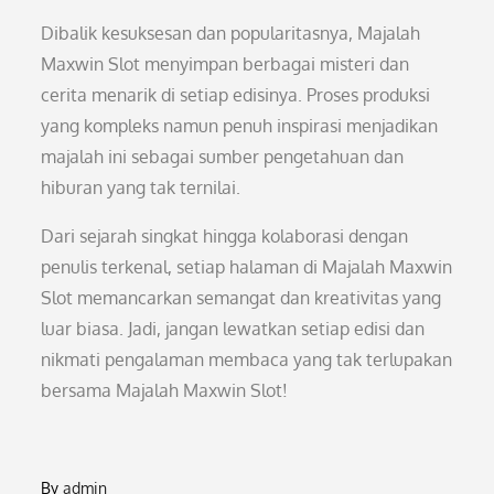
Dibalik kesuksesan dan popularitasnya, Majalah
Maxwin Slot menyimpan berbagai misteri dan
cerita menarik di setiap edisinya. Proses produksi
yang kompleks namun penuh inspirasi menjadikan
majalah ini sebagai sumber pengetahuan dan
hiburan yang tak ternilai.
Dari sejarah singkat hingga kolaborasi dengan
penulis terkenal, setiap halaman di Majalah Maxwin
Slot memancarkan semangat dan kreativitas yang
luar biasa. Jadi, jangan lewatkan setiap edisi dan
nikmati pengalaman membaca yang tak terlupakan
bersama Majalah Maxwin Slot!
By
admin