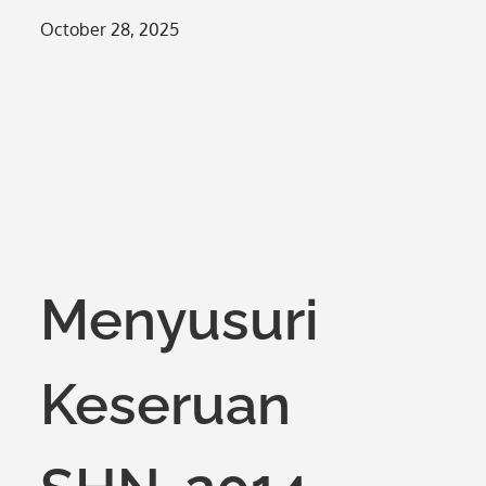
Posted
October 28, 2025
on
Menyusuri
Keseruan