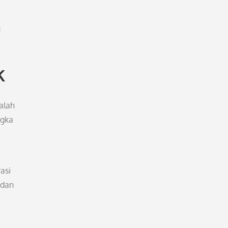
g
k
alah
ngka
asi
 dan