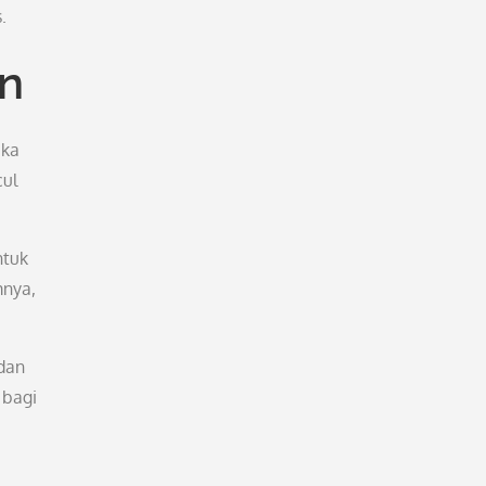
.
an
ika
cul
ntuk
mnya,
dan
 bagi