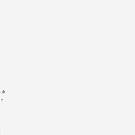
cak
ni,
i