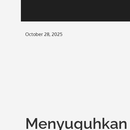
Posted
October 28, 2025
on
Menyuguhkan A