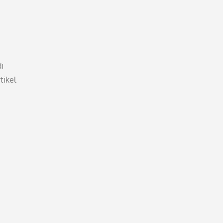
i
tikel