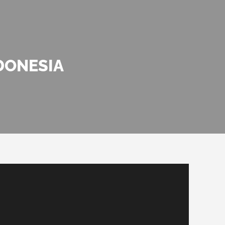
DONESIA