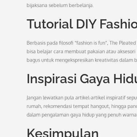
bijaksana sebelum berbelanja.
Tutorial DIY Fashi
Berbasis pada filosofi “fashion is fun”, The Pleat
bisa belajar cara membuat pakaian atau aksesori
bagus untuk mengekspresikan kreativitas dalam
Inspirasi Gaya Hi
Jangan lewatkan pula artikel-artikel inspiratif sep
rumah, rekomendasi tempat hangout, hingga pan
dalam pengalaman gaya hidup yang penuh warna 
Kesimpulan