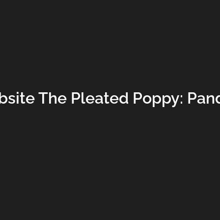
bsite The Pleated Poppy: Pa