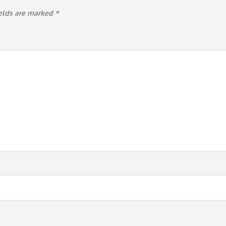
ields are marked
*