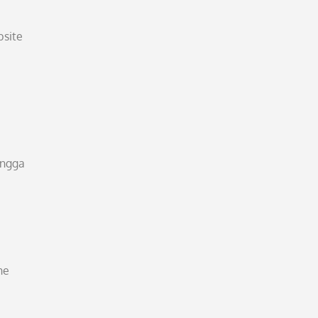
bsite
ingga
he