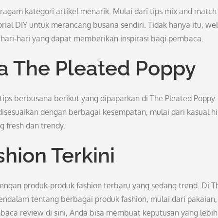
gam kategori artikel menarik. Mulai dari tips mix and match
torial DIY untuk merancang busana sendiri. Tidak hanya itu, we
sehari-hari yang dapat memberikan inspirasi bagi pembaca.
a The Pleated Poppy
k tips berbusana berikut yang dipaparkan di The Pleated Poppy.
disesuaikan dengan berbagai kesempatan, mulai dari kasual h
g fresh dan trendy.
hion Terkini
dengan produk-produk fashion terbaru yang sedang trend. Di T
dalam tentang berbagai produk fashion, mulai dari pakaian,
baca review di sini, Anda bisa membuat keputusan yang lebih