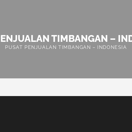
PENJUALAN TIMBANGAN – IN
PUSAT PENJUALAN TIMBANGAN – INDONESIA