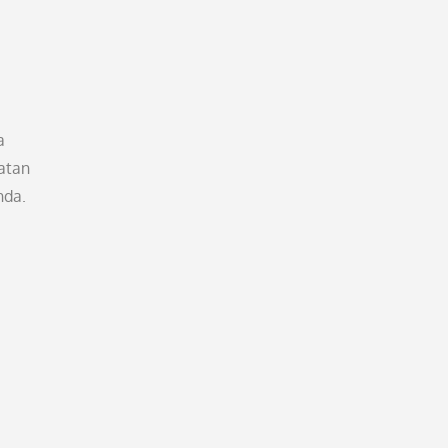
a
atan
nda.