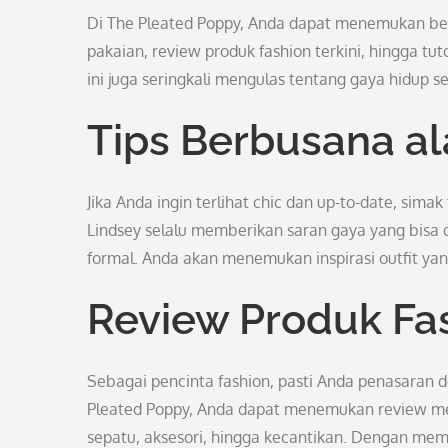
Di The Pleated Poppy, Anda dapat menemukan bera
pakaian, review produk fashion terkini, hingga tu
ini juga seringkali mengulas tentang gaya hidup 
Tips Berbusana al
Jika Anda ingin terlihat chic dan up-to-date, sima
Lindsey selalu memberikan saran gaya yang bisa 
formal. Anda akan menemukan inspirasi outfit yan
Review Produk Fas
Sebagai pencinta fashion, pasti Anda penasaran 
Pleated Poppy, Anda dapat menemukan review men
sepatu, aksesori, hingga kecantikan. Dengan mem