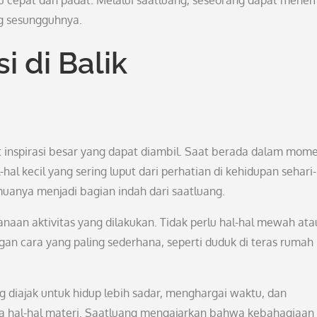
tu cepat dan padat. Melalui saatluang, seseorang dapat mene
g sesungguhnya.
i di Balik
at inspirasi besar yang dapat diambil. Saat berada dalam mom
al kecil yang sering luput dari perhatian di kehidupan sehari-
muanya menjadi bagian indah dari saatluang.
naan aktivitas yang dilakukan. Tidak perlu hal-hal mewah ata
gan cara yang paling sederhana, seperti duduk di teras rumah
 diajak untuk hidup lebih sadar, menghargai waktu, dan
 hal-hal materi. Saatluang mengajarkan bahwa kebahagiaan s