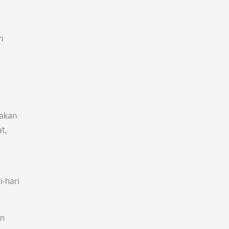
n
nakan
t,
i-hari
an