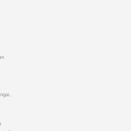
an
ngai,
i