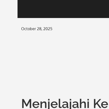
Posted
October 28, 2025
on
Menjelajahi K