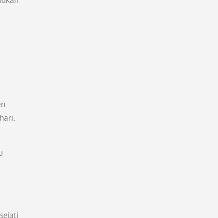
mukan
en
hari.
u
ejati