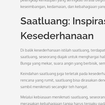
pelengkap kehidupan yang seringkali terasa begi
keseimbangan, kedamaian, dan kebahagiaan yan
Saatluang: Inspiras
Kesederhanaan
Di balik kesederhanaan istilah saatluang, terdap
saatluang, seseorang diajak untuk menghargai hal-h
Bunga yang mekar, suara angin yang berbisik, se
Keindahan saatluang juga terletak pada kesederha
rencana yang rumit, saatluang bisa dirasakan den
sambil menikmati secangkir teh hangat.
Melalui kebiasaan menikmati saatluang, seseorang
merasakan kebahagiaan tanpa harus terpaku pada