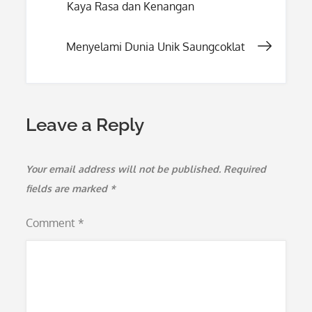
Kaya Rasa dan Kenangan
navigation
Menyelami Dunia Unik Saungcoklat
Leave a Reply
Your email address will not be published.
Required
fields are marked
*
Comment
*