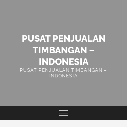
Skip
to
content
PUSAT PENJUALAN
TIMBANGAN –
INDONESIA
PUSAT PENJUALAN TIMBANGAN –
INDONESIA