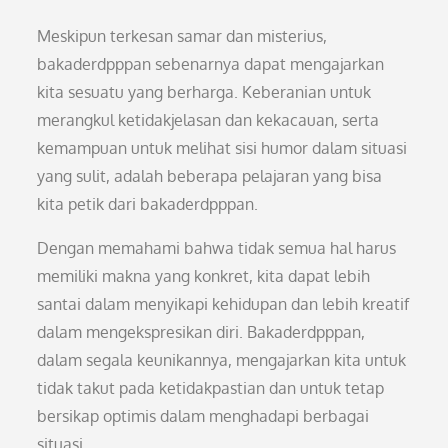
Meskipun terkesan samar dan misterius,
bakaderdpppan sebenarnya dapat mengajarkan
kita sesuatu yang berharga. Keberanian untuk
merangkul ketidakjelasan dan kekacauan, serta
kemampuan untuk melihat sisi humor dalam situasi
yang sulit, adalah beberapa pelajaran yang bisa
kita petik dari bakaderdpppan.
Dengan memahami bahwa tidak semua hal harus
memiliki makna yang konkret, kita dapat lebih
santai dalam menyikapi kehidupan dan lebih kreatif
dalam mengekspresikan diri. Bakaderdpppan,
dalam segala keunikannya, mengajarkan kita untuk
tidak takut pada ketidakpastian dan untuk tetap
bersikap optimis dalam menghadapi berbagai
situasi.