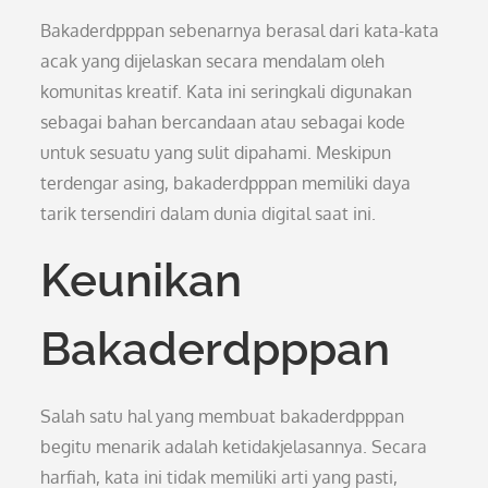
Bakaderdpppan sebenarnya berasal dari kata-kata
acak yang dijelaskan secara mendalam oleh
komunitas kreatif. Kata ini seringkali digunakan
sebagai bahan bercandaan atau sebagai kode
untuk sesuatu yang sulit dipahami. Meskipun
terdengar asing, bakaderdpppan memiliki daya
tarik tersendiri dalam dunia digital saat ini.
Keunikan
Bakaderdpppan
Salah satu hal yang membuat bakaderdpppan
begitu menarik adalah ketidakjelasannya. Secara
harfiah, kata ini tidak memiliki arti yang pasti,