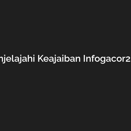
jelajahi Keajaiban Infogacor