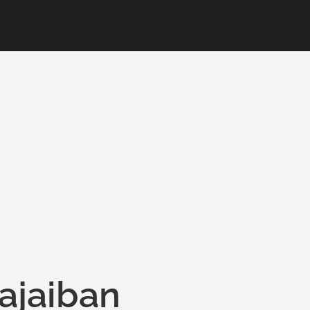
ajaiban