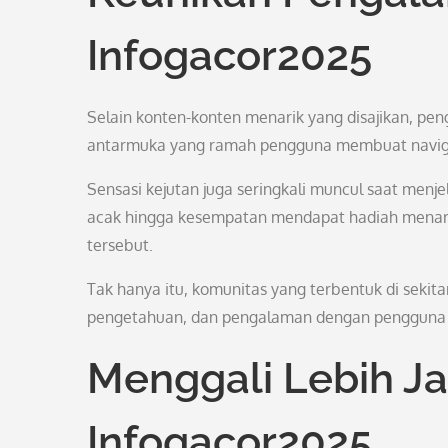
Infogacor2025
Selain konten-konten menarik yang disajikan, pe
antarmuka yang ramah pengguna membuat navigasi
Sensasi kejutan juga seringkali muncul saat menje
acak hingga kesempatan mendapat hadiah menarik
tersebut.
Tak hanya itu, komunitas yang terbentuk di sekita
pengetahuan, dan pengalaman dengan pengguna 
Menggali Lebih Ja
Infogacor2025