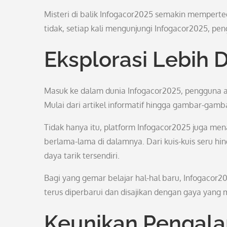
Misteri di balik Infogacor2025 semakin memperte
tidak, setiap kali mengunjungi Infogacor2025, pe
Eksplorasi Lebih 
Masuk ke dalam dunia Infogacor2025, pengguna 
Mulai dari artikel informatif hingga gambar-gamba
Tidak hanya itu, platform Infogacor2025 juga me
berlama-lama di dalamnya. Dari kuis-kuis seru h
daya tarik tersendiri.
Bagi yang gemar belajar hal-hal baru, Infogacor2
terus diperbarui dan disajikan dengan gaya yang
Keunikan Pengal