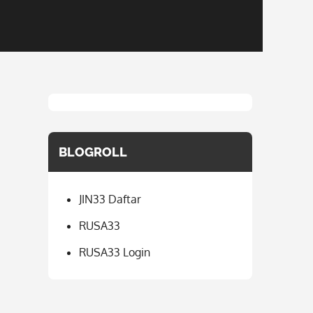
BLOGROLL
JIN33 Daftar
RUSA33
RUSA33 Login