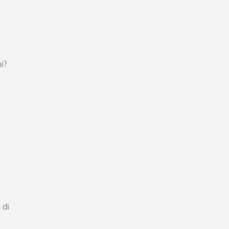
i?
 di