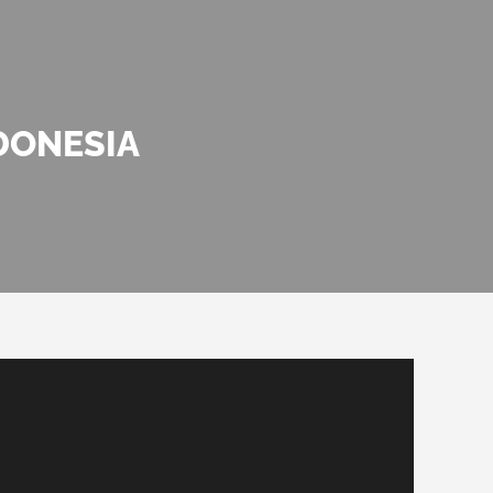
DONESIA