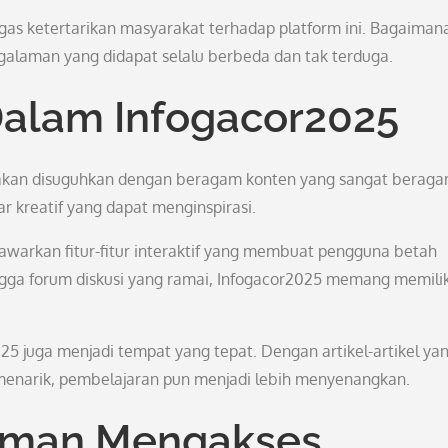
gas ketertarikan masyarakat terhadap platform ini. Bagaiman
ngalaman yang didapat selalu berbeda dan tak terduga.
Dalam Infogacor2025
akan disuguhkan dengan beragam konten yang sangat beraga
r kreatif yang dapat menginspirasi.
nawarkan fitur-fitur interaktif yang membuat pengguna betah
ingga forum diskusi yang ramai, Infogacor2025 memang memilik
025 juga menjadi tempat yang tepat. Dengan artikel-artikel ya
 menarik, pembelajaran pun menjadi lebih menyenangkan.
aman Mengakses