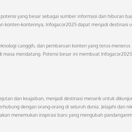
 potensi yang besar sebagai sumber informasi dan hiburan ba
 konten-kontennya, Infogacor2025 dapat menjadi destinasi 
eknologi canggih, dan pembaruan konten yang terus-menerus
 di masa mendatang. Potensi besar ini membuat Infogacor2025
ejutan dan keajaiban, menjadi destinasi menarik untuk dikunju
terhubung dengan orang-orang di seluruh dunia. Jelajahi dan ni
mu akan menemukan inspirasi baru yang mengubah pandangan