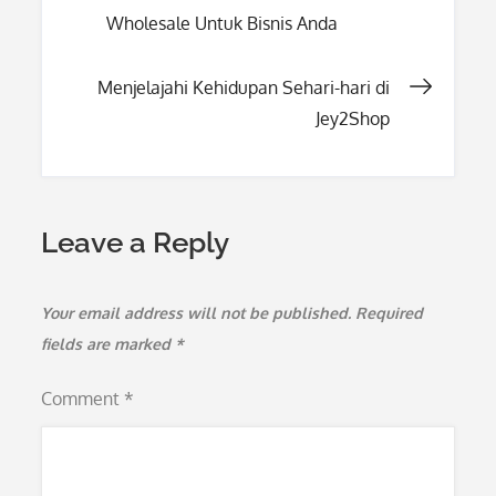
Wholesale Untuk Bisnis Anda
navigation
Menjelajahi Kehidupan Sehari-hari di
Jey2Shop
Leave a Reply
Your email address will not be published.
Required
fields are marked
*
Comment
*