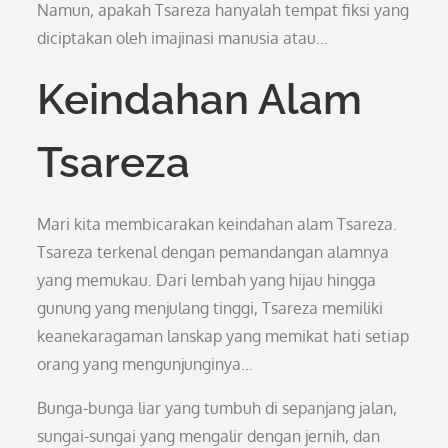
Namun, apakah Tsareza hanyalah tempat fiksi yang
diciptakan oleh imajinasi manusia atau…
Keindahan Alam
Tsareza
Mari kita membicarakan keindahan alam Tsareza.
Tsareza terkenal dengan pemandangan alamnya
yang memukau. Dari lembah yang hijau hingga
gunung yang menjulang tinggi, Tsareza memiliki
keanekaragaman lanskap yang memikat hati setiap
orang yang mengunjunginya…
Bunga-bunga liar yang tumbuh di sepanjang jalan,
sungai-sungai yang mengalir dengan jernih, dan