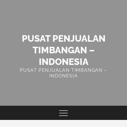
Skip
to
content
PUSAT PENJUALAN
TIMBANGAN –
INDONESIA
PUSAT PENJUALAN TIMBANGAN –
INDONESIA