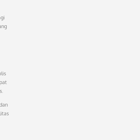
gi
ang
lis
pat
s.
 dan
itas