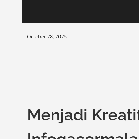
Posted
October 28, 2025
on
Menjadi Kreat
Infogacormala