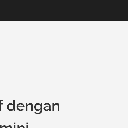
if dengan
mini