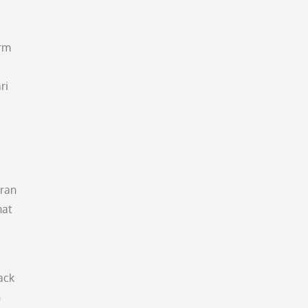
orm
ri
aran
nat
ack
n