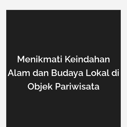
Menikmati Keindahan
Alam dan Budaya Lokal di
Objek Pariwisata