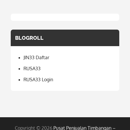
BLOGROLL
JIN33 Daftar
RUSA33
RUSA33 Login
Copyright © 2026
Pusat Penjualan Timbangan –