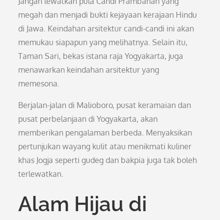
Jangan lewatkan pula Candi Prambanan yang
megah dan menjadi bukti kejayaan kerajaan Hindu
di Jawa. Keindahan arsitektur candi-candi ini akan
memukau siapapun yang melihatnya. Selain itu,
Taman Sari, bekas istana raja Yogyakarta, juga
menawarkan keindahan arsitektur yang
memesona.
Berjalan-jalan di Malioboro, pusat keramaian dan
pusat perbelanjaan di Yogyakarta, akan
memberikan pengalaman berbeda. Menyaksikan
pertunjukan wayang kulit atau menikmati kuliner
khas Jogja seperti gudeg dan bakpia juga tak boleh
terlewatkan.
Alam Hijau di