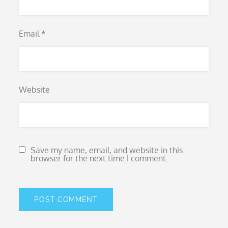
Email
*
Website
Save my name, email, and website in this
browser for the next time I comment.