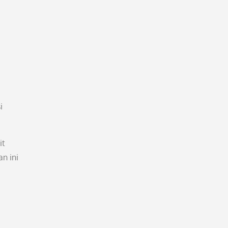
i
it
n ini