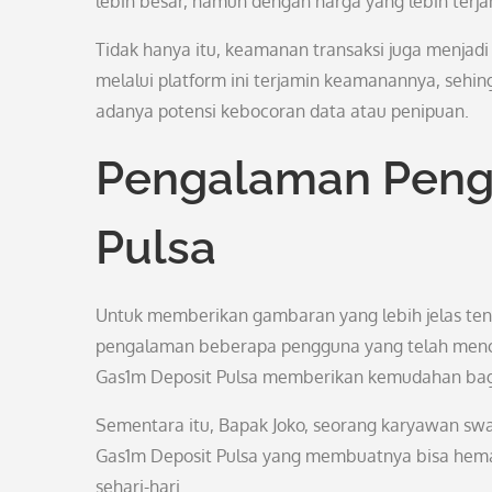
lebih besar, namun dengan harga yang lebih terja
Tidak hanya itu, keamanan transaksi juga menjad
melalui platform ini terjamin keamanannya, sehi
adanya potensi kebocoran data atau penipuan.
Pengalaman Peng
Pulsa
Untuk memberikan gambaran yang lebih jelas ten
pengalaman beberapa pengguna yang telah menco
Gas1m Deposit Pulsa memberikan kemudahan bagin
Sementara itu, Bapak Joko, seorang karyawan s
Gas1m Deposit Pulsa yang membuatnya bisa hema
sehari-hari.