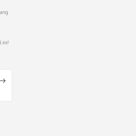
yang
 ini!