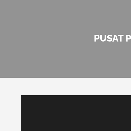
Skip
to
content
PUSAT 