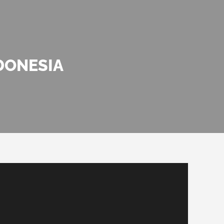
DONESIA