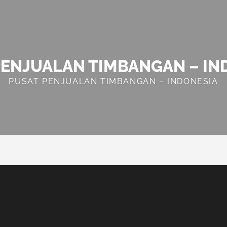
PENJUALAN TIMBANGAN – IN
PUSAT PENJUALAN TIMBANGAN – INDONESIA