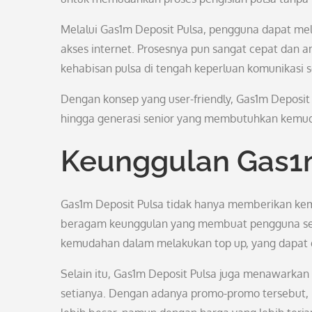
Melalui Gas1m Deposit Pulsa, pengguna dapat me
akses internet. Prosesnya pun sangat cepat dan a
kehabisan pulsa di tengah keperluan komunikasi se
Dengan konsep yang user-friendly, Gas1m Deposit 
hingga generasi senior yang membutuhkan kemud
Keunggulan Gas1m
Gas1m Deposit Pulsa tidak hanya memberikan ke
beragam keunggulan yang membuat pengguna sema
kemudahan dalam melakukan top up, yang dapat 
Selain itu, Gas1m Deposit Pulsa juga menawarka
setianya. Dengan adanya promo-promo tersebut,