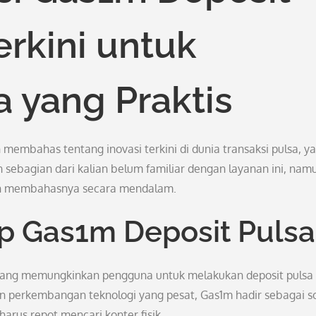
erkini untuk
a yang Praktis
 membahas tentang inovasi terkini di dunia transaksi pulsa, ya
sebagian dari kalian belum familiar dengan layanan ini, nam
akan membahasnya secara mendalam.
 Gas1m Deposit Pulsa
 yang memungkinkan pengguna untuk melakukan deposit pulsa
an perkembangan teknologi yang pesat, Gas1m hadir sebagai so
rus repot mencari konter fisik.