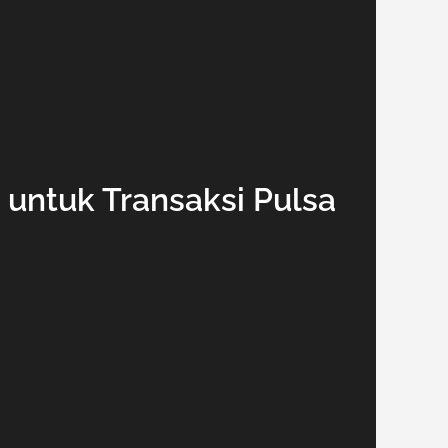
 untuk Transaksi Pulsa