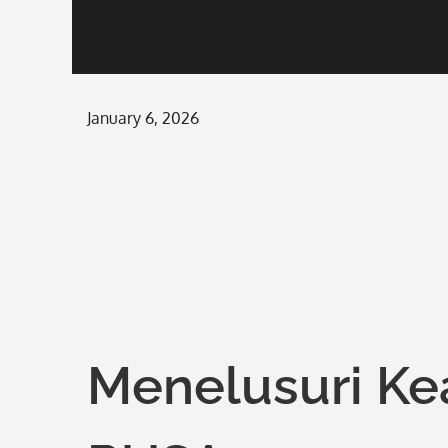
Posted
January 6, 2026
on
Menelusuri Ke