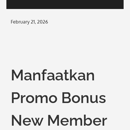
Posted
February 21, 2026
on
Manfaatkan
Promo Bonus
New Member