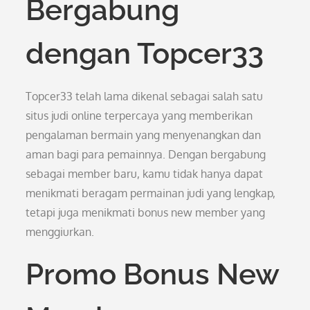
Bergabung
dengan Topcer33
Topcer33 telah lama dikenal sebagai salah satu
situs judi online terpercaya yang memberikan
pengalaman bermain yang menyenangkan dan
aman bagi para pemainnya. Dengan bergabung
sebagai member baru, kamu tidak hanya dapat
menikmati beragam permainan judi yang lengkap,
tetapi juga menikmati bonus new member yang
menggiurkan.
Promo Bonus New