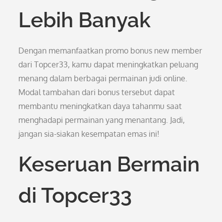
Lebih Banyak
Dengan memanfaatkan promo bonus new member
dari Topcer33, kamu dapat meningkatkan peluang
menang dalam berbagai permainan judi online.
Modal tambahan dari bonus tersebut dapat
membantu meningkatkan daya tahanmu saat
menghadapi permainan yang menantang. Jadi,
jangan sia-siakan kesempatan emas ini!
Keseruan Bermain
di Topcer33