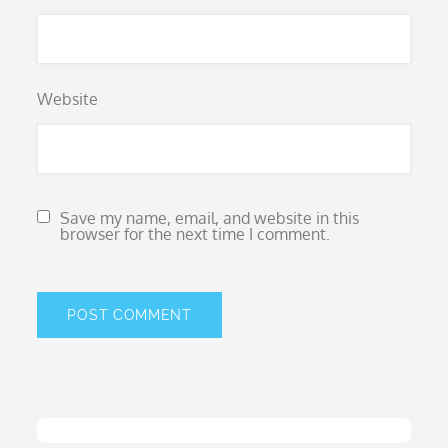
Website
Save my name, email, and website in this
browser for the next time I comment.