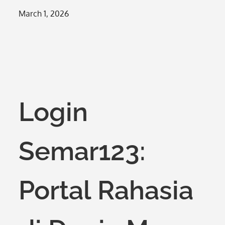
Posted
March 1, 2026
on
Login
Semar123:
Portal Rahasia