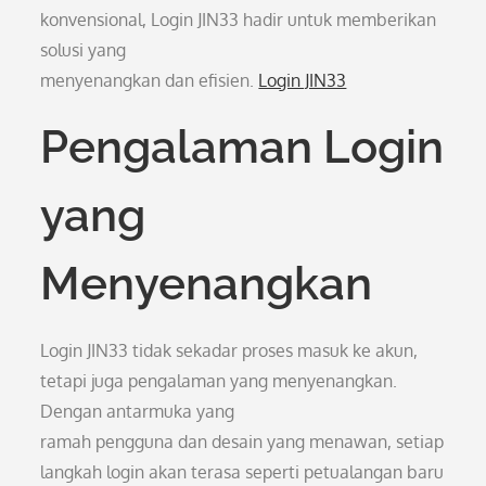
konvensional, Login JIN33 hadir untuk memberikan
solusi yang
menyenangkan dan efisien.
Login JIN33
Pengalaman Login
yang
Menyenangkan
Login JIN33 tidak sekadar proses masuk ke akun,
tetapi juga pengalaman yang menyenangkan.
Dengan antarmuka yang
ramah pengguna dan desain yang menawan, setiap
langkah login akan terasa seperti petualangan baru