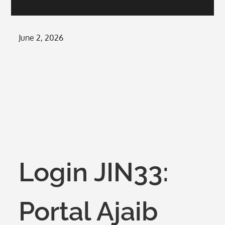
Posted
June 2, 2026
on
Login JIN33:
Portal Ajaib