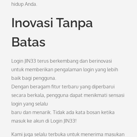
hidup Anda.
Inovasi Tanpa
Batas
Login JIN33 terus berkembang dan berinovasi
untuk memberikan pengalaman login yang lebih
baik bagi pengguna.
Dengan beragam fitur terbaru yang diperbarui
secara berkala, pengguna dapat menikmati sensasi
login yang selalu
baru dan menarik. Tidak ada kata bosan ketika
masuk ke akun di Login JIN33!
Kami juga selalu terbuka untuk menerima masukan