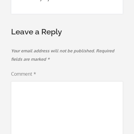
Leave a Reply
Your email address will not be published.
Required
fields are marked
*
Comment
*