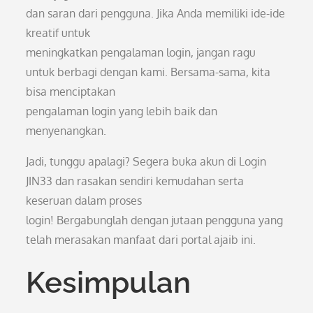
dan saran dari pengguna. Jika Anda memiliki ide-ide
kreatif untuk
meningkatkan pengalaman login, jangan ragu
untuk berbagi dengan kami. Bersama-sama, kita
bisa menciptakan
pengalaman login yang lebih baik dan
menyenangkan.
Jadi, tunggu apalagi? Segera buka akun di Login
JIN33 dan rasakan sendiri kemudahan serta
keseruan dalam proses
login! Bergabunglah dengan jutaan pengguna yang
telah merasakan manfaat dari portal ajaib ini.
Kesimpulan