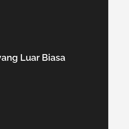
yang Luar Biasa