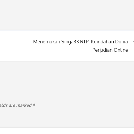
Menemukan Singa33 RTP: Keindahan Dunia
Perjudian Online
ields are marked
*