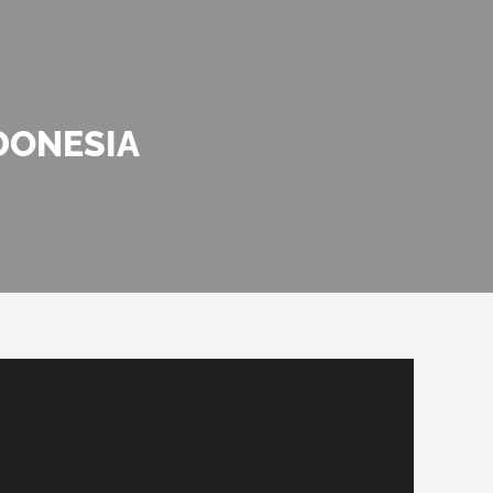
DONESIA