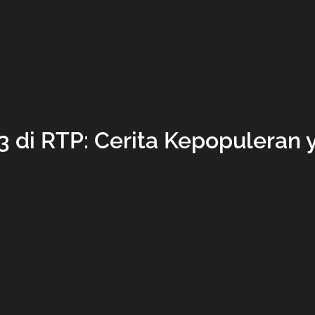
3 di RTP: Cerita Kepopuleran 