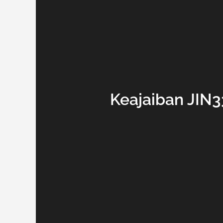
Keajaiban JIN3