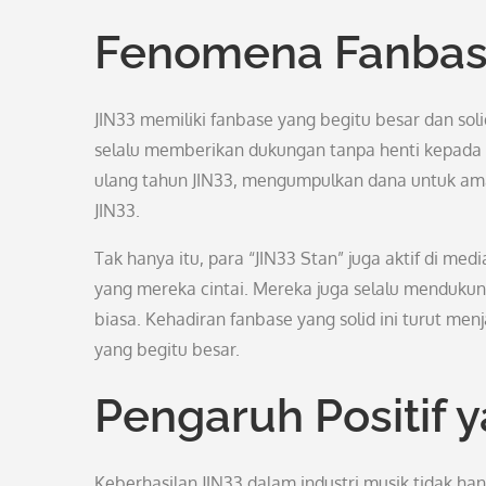
Fenomena Fanbase
JIN33 memiliki fanbase yang begitu besar dan sol
selalu memberikan dukungan tanpa henti kepada
ulang tahun JIN33, mengumpulkan dana untuk am
JIN33.
Tak hanya itu, para “JIN33 Stan” juga aktif di 
yang mereka cintai. Mereka juga selalu mendukun
biasa. Kehadiran fanbase yang solid ini turut men
yang begitu besar.
Pengaruh Positif 
Keberhasilan JIN33 dalam industri musik tidak 