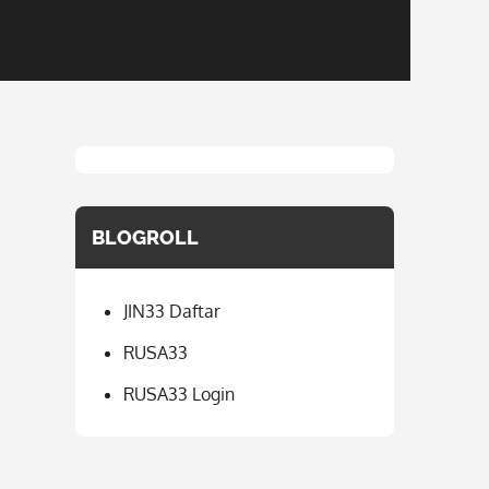
BLOGROLL
JIN33 Daftar
RUSA33
RUSA33 Login