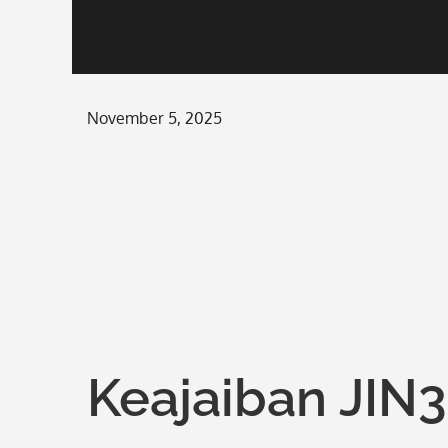
Posted
November 5, 2025
on
Keajaiban JIN3