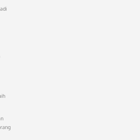
adi
n
aih
an
orang