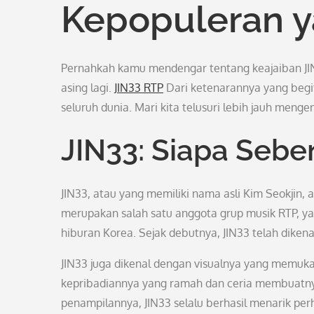
Kepopuleran y
Pernahkah kamu mendengar tentang keajaiban JI
asing lagi.
JIN33 RTP
Dari ketenarannya yang begitu
seluruh dunia. Mari kita telusuri lebih jauh mengen
JIN33: Siapa Sebe
JIN33, atau yang memiliki nama asli Kim Seokjin, 
merupakan salah satu anggota grup musik RTP, yan
hiburan Korea. Sejak debutnya, JIN33 telah diken
JIN33 juga dikenal dengan visualnya yang memuk
kepribadiannya yang ramah dan ceria membuatnya
penampilannya, JIN33 selalu berhasil menarik per