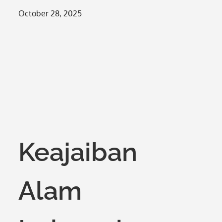
Posted
October 28, 2025
on
Keajaiban
Alam