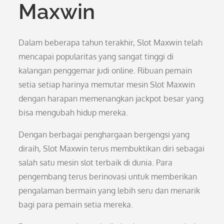
Maxwin
Dalam beberapa tahun terakhir, Slot Maxwin telah
mencapai popularitas yang sangat tinggi di
kalangan penggemar judi online. Ribuan pemain
setia setiap harinya memutar mesin Slot Maxwin
dengan harapan memenangkan jackpot besar yang
bisa mengubah hidup mereka.
Dengan berbagai penghargaan bergengsi yang
diraih, Slot Maxwin terus membuktikan diri sebagai
salah satu mesin slot terbaik di dunia. Para
pengembang terus berinovasi untuk memberikan
pengalaman bermain yang lebih seru dan menarik
bagi para pemain setia mereka.