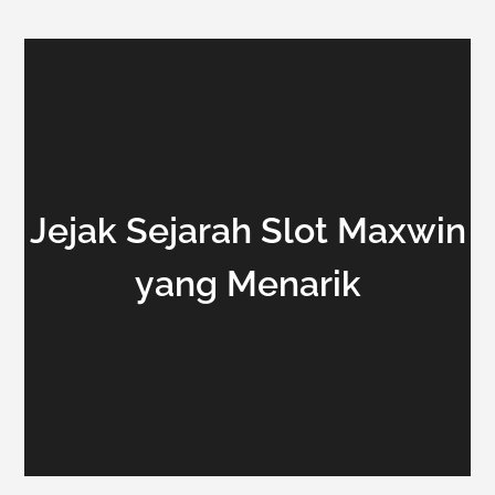
Jejak Sejarah Slot Maxwin
yang Menarik