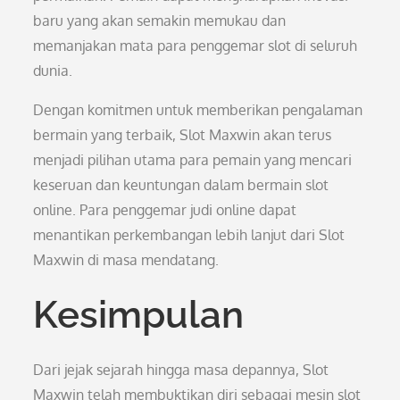
baru yang akan semakin memukau dan
memanjakan mata para penggemar slot di seluruh
dunia.
Dengan komitmen untuk memberikan pengalaman
bermain yang terbaik, Slot Maxwin akan terus
menjadi pilihan utama para pemain yang mencari
keseruan dan keuntungan dalam bermain slot
online. Para penggemar judi online dapat
menantikan perkembangan lebih lanjut dari Slot
Maxwin di masa mendatang.
Kesimpulan
Dari jejak sejarah hingga masa depannya, Slot
Maxwin telah membuktikan diri sebagai mesin slot