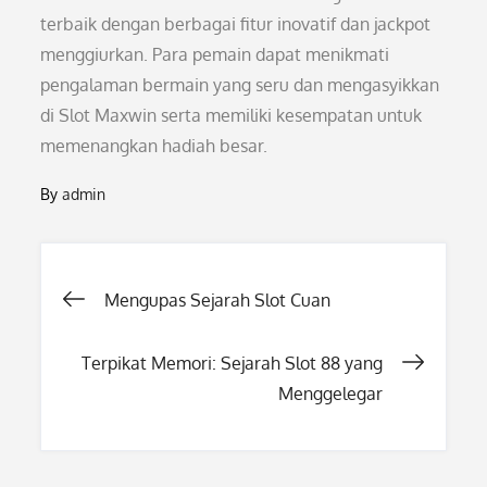
terbaik dengan berbagai fitur inovatif dan jackpot
menggiurkan. Para pemain dapat menikmati
pengalaman bermain yang seru dan mengasyikkan
di Slot Maxwin serta memiliki kesempatan untuk
memenangkan hadiah besar.
By
admin
Post
Mengupas Sejarah Slot Cuan
navigation
Terpikat Memori: Sejarah Slot 88 yang
Menggelegar