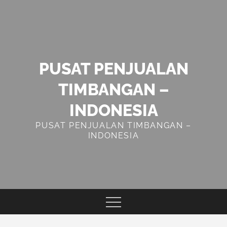
Skip
to
content
PUSAT PENJUALAN
TIMBANGAN –
INDONESIA
PUSAT PENJUALAN TIMBANGAN –
INDONESIA