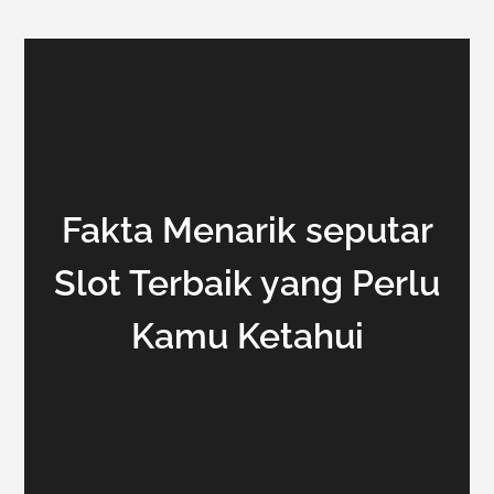
Fakta Menarik seputar
Slot Terbaik yang Perlu
Kamu Ketahui