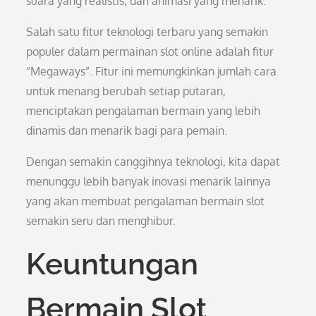
suara yang realistis, dan animasi yang menarik.
Salah satu fitur teknologi terbaru yang semakin
populer dalam permainan slot online adalah fitur
“Megaways”. Fitur ini memungkinkan jumlah cara
untuk menang berubah setiap putaran,
menciptakan pengalaman bermain yang lebih
dinamis dan menarik bagi para pemain.
Dengan semakin canggihnya teknologi, kita dapat
menunggu lebih banyak inovasi menarik lainnya
yang akan membuat pengalaman bermain slot
semakin seru dan menghibur.
Keuntungan
Bermain Slot