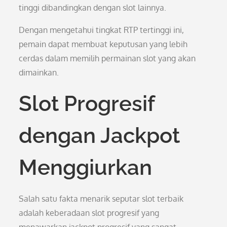
tinggi dibandingkan dengan slot lainnya.
Dengan mengetahui tingkat RTP tertinggi ini,
pemain dapat membuat keputusan yang lebih
cerdas dalam memilih permainan slot yang akan
dimainkan.
Slot Progresif
dengan Jackpot
Menggiurkan
Salah satu fakta menarik seputar slot terbaik
adalah keberadaan slot progresif yang