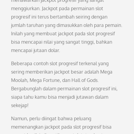
menawarkan jackpot progresif yang sangat
menggiurkan. Jackpot pada permainan slot
progresif ini terus bertambah seiring dengan
jumlah taruhan yang dimasukkan oleh para pemain.
Inilah yang membuat jackpot pada slot progresif
bisa mencapai nilai yang sangat tinggi, bahkan
mencapai jutaan dolar.
Beberapa contoh slot progresif terkenal yang
sering memberikan jackpot besar adalah Mega
Moolah, Mega Fortune, dan Hall of Gods.
Bergabunglah dalam permainan slot progresif ini,
siapa tahu kamu bisa menjadi jutawan dalam
sekejap!
Namun, perlu diingat bahwa peluang
memenangkan jackpot pada slot progresif bisa