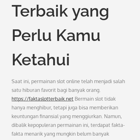
Terbaik yang
Perlu Kamu
Ketahui
Saat ini, permainan slot online telah menjadi salah
satu hiburan favorit bagi banyak orang.
https://faktaslotterbaik.net
Bermain slot tidak
hanya menghibur, tetapi juga bisa memberikan
keuntungan finansial yang menggiurkan. Namun,
dibalik kepopuleran permainan ini, terdapat fakta-
fakta menarik yang mungkin belum banyak