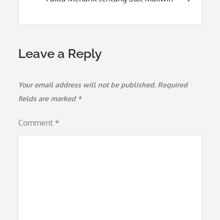
Leave a Reply
Your email address will not be published.
Required
fields are marked
*
Comment
*