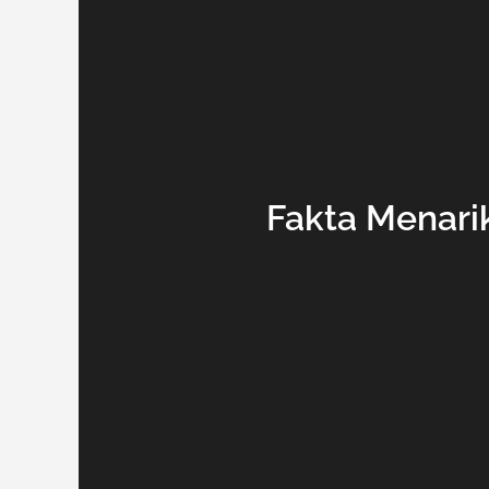
Fakta Menari