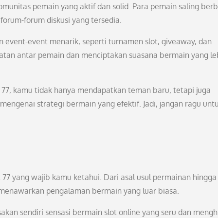
omunitas pemain yang aktif dan solid. Para pemain saling berb
forum-forum diskusi yang tersedia.
 event-event menarik, seperti turnamen slot, giveaway, dan
katan antar pemain dan menciptakan suasana bermain yang le
77, kamu tidak hanya mendapatkan teman baru, tetapi juga
mengenai strategi bermain yang efektif. Jadi, jangan ragu unt
 77 yang wajib kamu ketahui. Dari asal usul permainan hingga
menawarkan pengalaman bermain yang luar biasa.
kan sendiri sensasi bermain slot online yang seru dan mengh