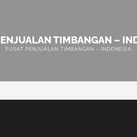
PENJUALAN TIMBANGAN – IN
PUSAT PENJUALAN TIMBANGAN – INDONESIA