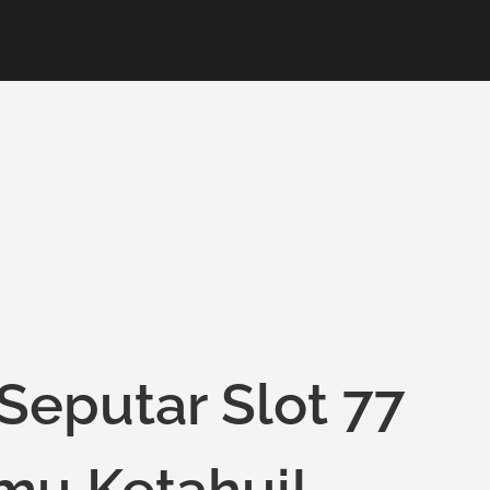
Seputar Slot 77
mu Ketahui!