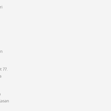
ri
in
t 77.
a
a
lasan