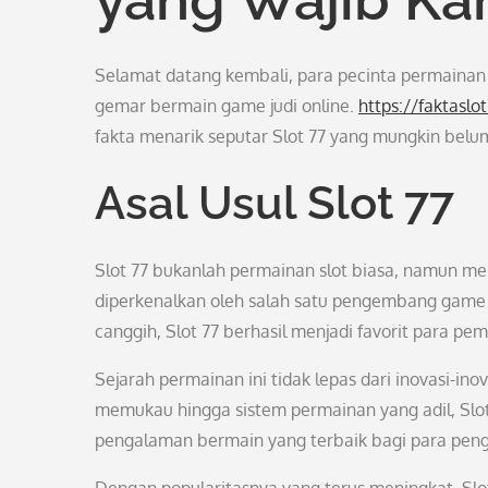
Selamat datang kembali, para pecinta permainan s
gemar bermain game judi online.
https://faktaslo
fakta menarik seputar Slot 77 yang mungkin belu
Asal Usul Slot 77
Slot 77 bukanlah permainan slot biasa, namun mem
diperkenalkan oleh salah satu pengembang game t
canggih, Slot 77 berhasil menjadi favorit para pema
Sejarah permainan ini tidak lepas dari inovasi-in
memukau hingga sistem permainan yang adil, Sl
pengalaman bermain yang terbaik bagi para pen