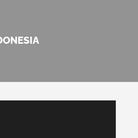
DONESIA