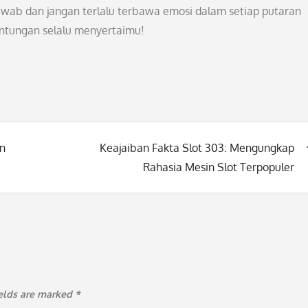
awab dan jangan terlalu terbawa emosi dalam setiap putaran
ntungan selalu menyertaimu!
an
Keajaiban Fakta Slot 303: Mengungkap
Rahasia Mesin Slot Terpopuler
ields are marked
*