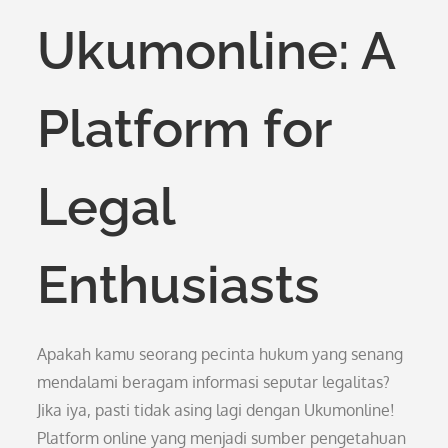
Ukumonline: A
Platform for
Legal
Enthusiasts
Apakah kamu seorang pecinta hukum yang senang
mendalami beragam informasi seputar legalitas?
Jika iya, pasti tidak asing lagi dengan Ukumonline!
Platform online yang menjadi sumber pengetahuan