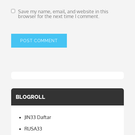
Save my name, email, and website in this
browser for the next time I comment.
BLOGROLL
JIN33 Daftar
RUSA33