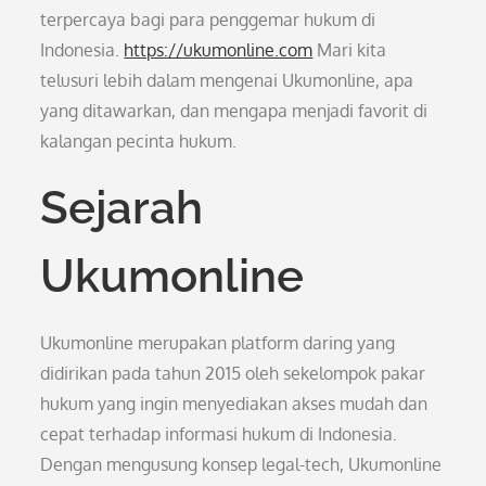
terpercaya bagi para penggemar hukum di
Indonesia.
https://ukumonline.com
Mari kita
telusuri lebih dalam mengenai Ukumonline, apa
yang ditawarkan, dan mengapa menjadi favorit di
kalangan pecinta hukum.
Sejarah
Ukumonline
Ukumonline merupakan platform daring yang
didirikan pada tahun 2015 oleh sekelompok pakar
hukum yang ingin menyediakan akses mudah dan
cepat terhadap informasi hukum di Indonesia.
Dengan mengusung konsep legal-tech, Ukumonline