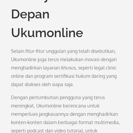
Depan
Ukumonline
Selain fitur-fitur unggulan yang telah disebutkan,
Ukumonline juga terus melakukan inovasi dengan
menghadirkan layanan khusus, seperti legal clinic
online dan program sertifikasi hukum daring yang
dapat diakses oleh siapa saja.
Dengan pertumbuhan pengguna yang terus
meningkat, Ukumonline berencana untuk
memperluas jangkauannya dengan menghadirkan
konten-konten dalam berbagai format multimedia,
seperti podcast dan video tutorial, untuk