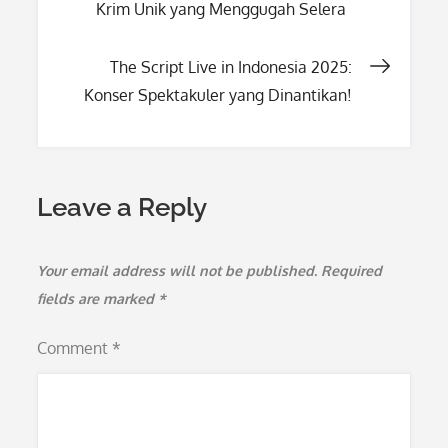
Krim Unik yang Menggugah Selera
navigation
The Script Live in Indonesia 2025:
Konser Spektakuler yang Dinantikan!
Leave a Reply
Your email address will not be published.
Required
fields are marked
*
Comment
*