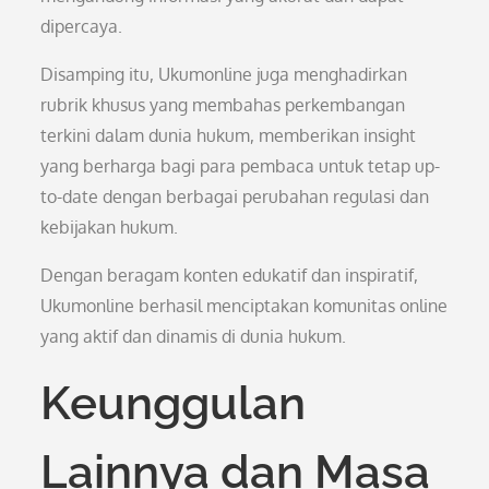
dipercaya.
Disamping itu, Ukumonline juga menghadirkan
rubrik khusus yang membahas perkembangan
terkini dalam dunia hukum, memberikan insight
yang berharga bagi para pembaca untuk tetap up-
to-date dengan berbagai perubahan regulasi dan
kebijakan hukum.
Dengan beragam konten edukatif dan inspiratif,
Ukumonline berhasil menciptakan komunitas online
yang aktif dan dinamis di dunia hukum.
Keunggulan
Lainnya dan Masa