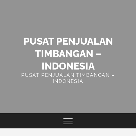
Skip
to
content
PUSAT PENJUALAN
TIMBANGAN –
INDONESIA
PUSAT PENJUALAN TIMBANGAN –
INDONESIA