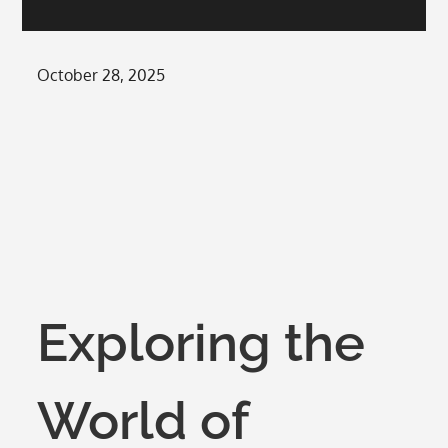
Posted
October 28, 2025
on
Exploring the
World of