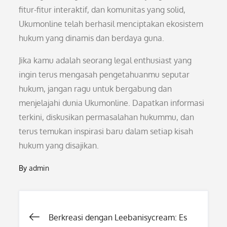
fitur-fitur interaktif, dan komunitas yang solid,
Ukumonline telah berhasil menciptakan ekosistem
hukum yang dinamis dan berdaya guna.
Jika kamu adalah seorang legal enthusiast yang
ingin terus mengasah pengetahuanmu seputar
hukum, jangan ragu untuk bergabung dan
menjelajahi dunia Ukumonline. Dapatkan informasi
terkini, diskusikan permasalahan hukummu, dan
terus temukan inspirasi baru dalam setiap kisah
hukum yang disajikan.
By
admin
Post
Berkreasi dengan Leebanisycream: Es