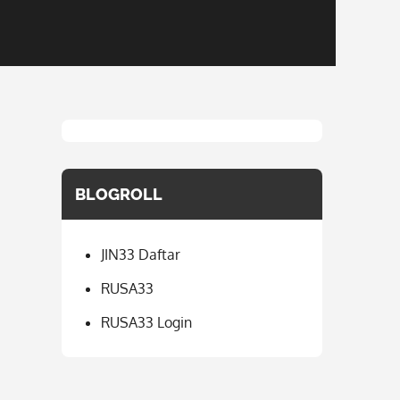
BLOGROLL
JIN33 Daftar
RUSA33
RUSA33 Login