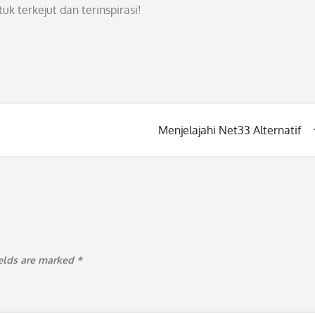
k terkejut dan terinspirasi!
Menjelajahi Net33 Alternatif
ields are marked
*