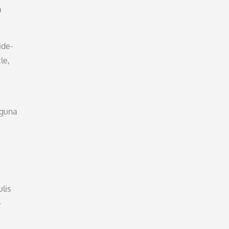
a
ide-
le,
gguna
lis
-