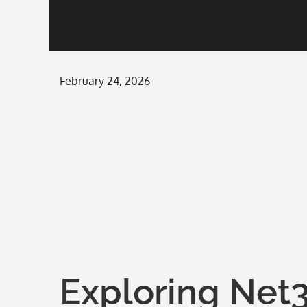
Posted
February 24, 2026
on
Exploring Net33