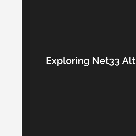
Exploring Net33 Alt