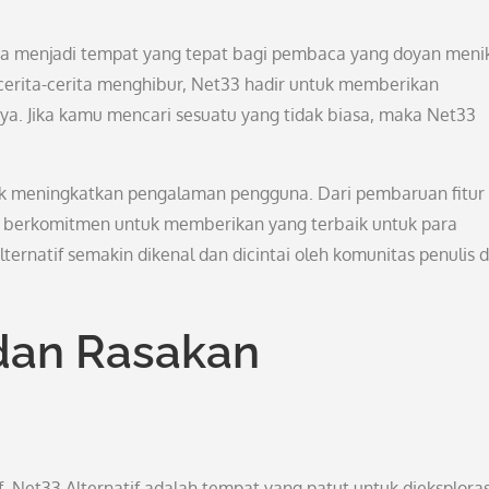
juga menjadi tempat yang tepat bagi pembaca yang doyan meni
gga cerita-cerita menghibur, Net33 hadir untuk memberikan
. Jika kamu mencari sesuatu yang tidak biasa, maka Net33
untuk meningkatkan pengalaman pengguna. Dari pembaruan fitur
3 berkomitmen untuk memberikan yang terbaik untuk para
ernatif semakin dikenal dan dicintai oleh komunitas penulis d
dan Rasakan
f, Net33 Alternatif adalah tempat yang patut untuk dieksploras