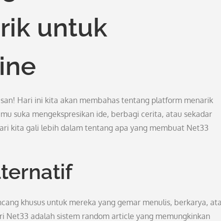
rik untuk
line
lisan! Hari ini kita akan membahas tentang platform menarik
amu suka mengekspresikan ide, berbagi cerita, atau sekadar
Mari kita gali lebih dalam tentang apa yang membuat Net33
ternatif
rancang khusus untuk mereka yang gemar menulis, berkarya, at
ri Net33 adalah sistem random article yang memungkinkan