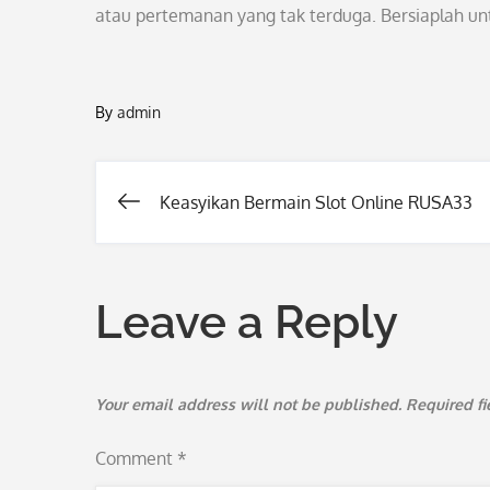
atau pertemanan yang tak terduga. Bersiaplah untu
By
admin
Keasyikan Bermain Slot Online RUSA33
Post
navigation
Leave a Reply
Your email address will not be published.
Required f
Comment
*