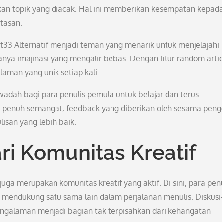
an topik yang diacak. Hal ini memberikan kesempatan kepad
atasan.
et33 Alternatif menjadi teman yang menarik untuk menjelajahi 
anya imajinasi yang mengalir bebas. Dengan fitur random artic
man yang unik setiap kali.
wadah bagi para penulis pemula untuk belajar dan terus
 penuh semangat, feedback yang diberikan oleh sesama pen
isan yang lebih baik.
ri Komunitas Kreatif
juga merupakan komunitas kreatif yang aktif. Di sini, para penu
ta mendukung satu sama lain dalam perjalanan menulis. Diskusi
 pengalaman menjadi bagian tak terpisahkan dari kehangatan