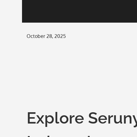
Posted
October 28, 2025
on
Explore Seruny