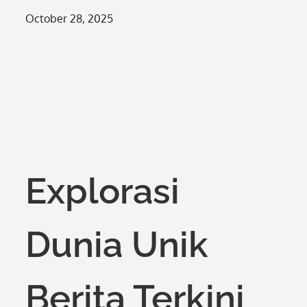
Posted
October 28, 2025
on
Explorasi
Dunia Unik
Berita Terkini