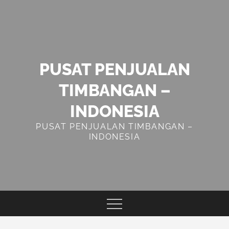
Skip
to
content
PUSAT PENJUALAN
TIMBANGAN –
INDONESIA
PUSAT PENJUALAN TIMBANGAN –
INDONESIA