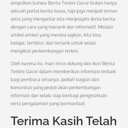
simpulkan bahwa Berita Terkini Gacor bukan hanya
sebuah portal berita biasa, tapi juga menjadi teman
setia yang mengantar kita menjelajahi dunia berita
dengan cara yang menarik dan informatif. Melalui
artikel-artikel yang mereka sajikan, kita bisa
belajar, terhibur, dan tertarik untuk selalu
mengikuti perkembangan terkini.
Oleh karena itu, mari terus dukung dan ikuti Berita
Terkini Gacor dalam memberikan informasi terbaik
bagi pembaca setianya. Jadilah bagian dari
komunitas yang peduli akan perkembangan
informasi dan selalu siap berbagi pengetahuan
serta pengalaman yang bermanfaat.
Terima Kasih Telah