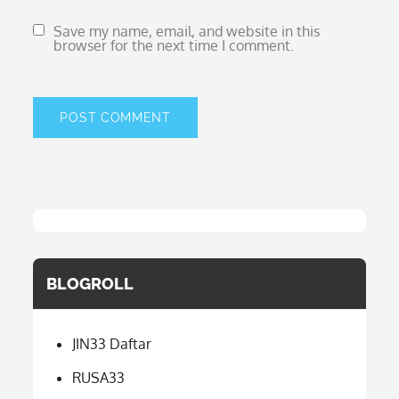
Save my name, email, and website in this
browser for the next time I comment.
BLOGROLL
JIN33 Daftar
RUSA33