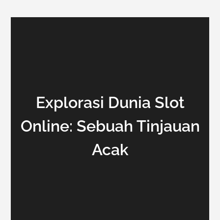
Explorasi Dunia Slot
Online: Sebuah Tinjauan
Acak