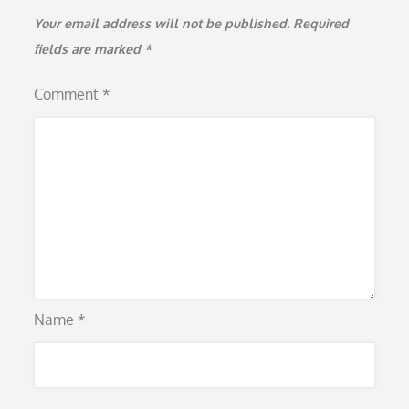
Your email address will not be published.
Required
fields are marked
*
Comment
*
Name
*