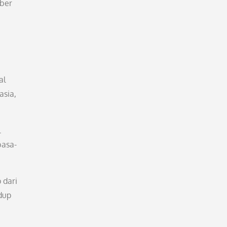
mber
al
asia,
l
basa-
 dari
dup