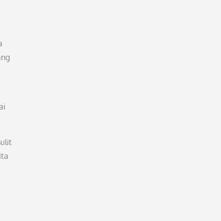
a
ang
ai
ulit
ita