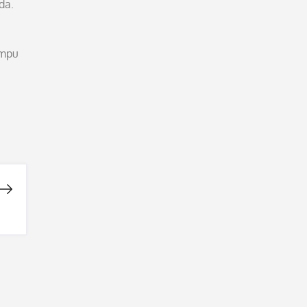
da.
ampu