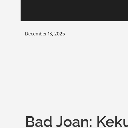
Posted
December 13, 2025
on
Bad Joan: Kek