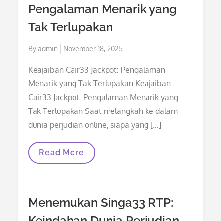
Pengalaman Menarik yang
Tak Terlupakan
Posted
By
admin
November 18, 2025
on
Keajaiban Cair33 Jackpot: Pengalaman
Menarik yang Tak Terlupakan Keajaiban
Cair33 Jackpot: Pengalaman Menarik yang
Tak Terlupakan Saat melangkah ke dalam
dunia perjudian online, siapa yang […]
Keajaiban
Read More
Cair33
Jackpot:
Pengalaman
Menarik
Yang
Menemukan Singa33 RTP:
Tak
Terlupakan
Keindahan Dunia Perjudian