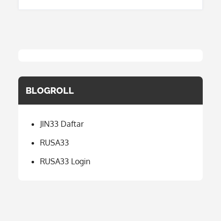
navigation
BLOGROLL
JIN33 Daftar
RUSA33
RUSA33 Login